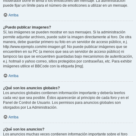
moderador borre el tema o los emoticones del mensaje. La administración
puede fijar un límite para el número de emoticones a utilizar en un mensaje.
Arriba
¿Puedo publicar imagenes?
Sí, las imágenes se pueden mostrar en sus mensajes. Si la administración
permite adjuntar archivos, puede subir la imagen directamente al foro. De otra
manera, debe guardar primero su foto en un servidor de acceso público, e.j.
http://www.ejemplo.com/mi-imagen.gif. No puede publicar imágenes que se
encuentren en su PC (a menos que sea un servidor de acceso público) ni
tampoco las que se encuentren guardadas bajo mecanismos de autenticación,
e.j. hotmail o yahoo correo, sitios protegidos por contraseñas, etc. Para exhibir
imágenes utilice el BBCode con la etiqueta [img].
Arriba
¿Qué son los anuncios globales?
Los anuncios globales contienen información importante y debería leerlos
cada vez que sea posible. Éstos aparecerán al principio de cada foro y en el
Panel de Control de Usuario. Los permisos para anuncios globales son
otorgados por La Administración.
Arriba
¿Qué son los anuncios?
Los anuncios muchas veces contienen información importante sobre el foro