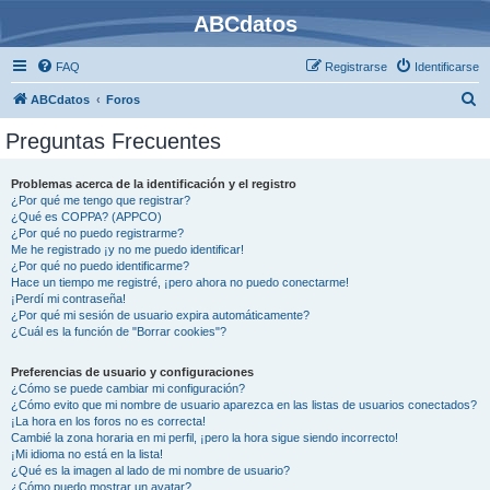
ABCdatos
FAQ
Registrarse
Identificarse
B
ABCdatos
Foros
u
Preguntas Frecuentes
s
c
Problemas acerca de la identificación y el registro
¿Por qué me tengo que registrar?
a
¿Qué es COPPA? (APPCO)
r
¿Por qué no puedo registrarme?
Me he registrado ¡y no me puedo identificar!
¿Por qué no puedo identificarme?
Hace un tiempo me registré, ¡pero ahora no puedo conectarme!
¡Perdí mi contraseña!
¿Por qué mi sesión de usuario expira automáticamente?
¿Cuál es la función de "Borrar cookies"?
Preferencias de usuario y configuraciones
¿Cómo se puede cambiar mi configuración?
¿Cómo evito que mi nombre de usuario aparezca en las listas de usuarios conectados?
¡La hora en los foros no es correcta!
Cambié la zona horaria en mi perfil, ¡pero la hora sigue siendo incorrecto!
¡Mi idioma no está en la lista!
¿Qué es la imagen al lado de mi nombre de usuario?
¿Cómo puedo mostrar un avatar?