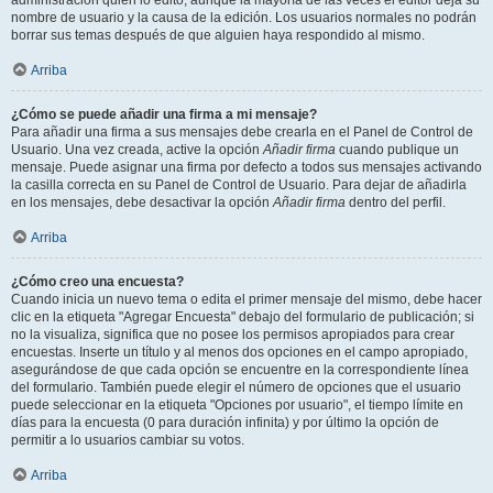
administración quién lo editó, aunque la mayoría de las veces el editor deja su
nombre de usuario y la causa de la edición. Los usuarios normales no podrán
borrar sus temas después de que alguien haya respondido al mismo.
Arriba
¿Cómo se puede añadir una firma a mi mensaje?
Para añadir una firma a sus mensajes debe crearla en el Panel de Control de
Usuario. Una vez creada, active la opción
Añadir firma
cuando publique un
mensaje. Puede asignar una firma por defecto a todos sus mensajes activando
la casilla correcta en su Panel de Control de Usuario. Para dejar de añadirla
en los mensajes, debe desactivar la opción
Añadir firma
dentro del perfil.
Arriba
¿Cómo creo una encuesta?
Cuando inicia un nuevo tema o edita el primer mensaje del mismo, debe hacer
clic en la etiqueta "Agregar Encuesta" debajo del formulario de publicación; si
no la visualiza, significa que no posee los permisos apropiados para crear
encuestas. Inserte un título y al menos dos opciones en el campo apropiado,
asegurándose de que cada opción se encuentre en la correspondiente línea
del formulario. También puede elegir el número de opciones que el usuario
puede seleccionar en la etiqueta "Opciones por usuario", el tiempo límite en
días para la encuesta (0 para duración infinita) y por último la opción de
permitir a lo usuarios cambiar su votos.
Arriba