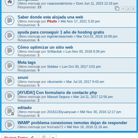
Último mensaje por
rutassenderismo
«
Dom Jun 11, 2023 12:18 pm
Respuestas:
23
1
2
3
Saber donde esta alojada una web
Último mensaje por
Pitufo
«
Mié Nov 17, 2021 3:20 pm
Respuestas:
5
ayuda para conseguir 1 año de hosting gratis
Último mensaje por
ingenieroluismelo
«
Mar Oct 01, 2019 10:09 pm
Respuestas:
6
Cómo optimizar un sitio web
Último mensaje por
SrMarduk
«
Lun Nov 05, 2018 9:39 pm
Respuestas:
2
Meta tags
Último mensaje por
Sebitas
«
Lun Oct 30, 2017 3:01 pm
Respuestas:
4
snuni
Último mensaje por
vikomartin
«
Mar Jul 18, 2017 9:43 am
Respuestas:
5
[AYUDA!] Con formulario de contacto php
Último mensaje por
Manuel Segura
«
Mar Jul 11, 2017 12:56 pm
Respuestas:
2
editado
Último mensaje por
20161130yuanyuan
«
Mié Nov 30, 2016 12:17 pm
Respuestas:
6
WAMP problema conexiones remotas dejan de responder
Último mensaje por
festrada72
«
Mié Nov 16, 2016 11:16 am
Nuevo Tema