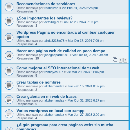
Recomendaciones de servidores
Último mensaje por
rachelvan
«
Vie Ene 24, 2025 5:28 pm
Respuestas:
7
¿Son importantes los reviews?
Último mensaje por
detailing.cl
«
Lun Dic 23, 2024 7:03 pm
Respuestas:
3
Wordpress Pagina no encontrada al cambiar cualquier
opcion
Último mensaje por
alicia3213m78
«
Mar Dic 17, 2024 7:09 pm
Respuestas:
4
Hacer una página web de calidad en poco tiempo
Último mensaje por
josegaspard1991
«
Vie Oct 18, 2024 3:39 am
Respuestas:
19
1
2
Como mejorar el SEO internacional de tu web
Último mensaje por
ronhayes397
«
Vie Mar 29, 2024 11:06 pm
Respuestas:
5
Crear tablas de nombres
Último mensaje por
alizhernandez
«
Jue Feb 15, 2024 8:52 pm
Respuestas:
2
Crear galeria en mi web de frases
Último mensaje por
alizhernandez
«
Mar Oct 31, 2023 6:17 pm
Respuestas:
6
Varios wordpress en local con xampp
Último mensaje por
alizhernandez
«
Mar Jun 27, 2023 2:09 am
Respuestas:
4
¿Algún programa para crear páginas webs sin mucha
complicaci