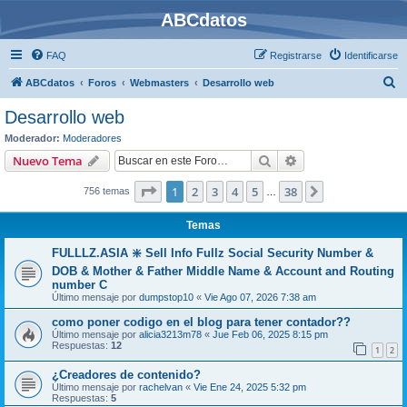
ABCdatos
FAQ
Registrarse
Identificarse
B
ABCdatos
Foros
Webmasters
Desarrollo web
u
Desarrollo web
s
Moderador:
Moderadores
c
Buscar
Búsqueda avanzad
Nuevo Tema
a
Página
1
de
38
1
2
3
4
5
38
Siguiente
756 temas
r
…
Temas
FULLLZ.ASIA ❇️ Sell Info Fullz Social Security Number &
DOB & Mother & Father Middle Name & Account and Routing
number C
Último mensaje por
dumpstop10
«
Vie Ago 07, 2026 7:38 am
como poner codigo en el blog para tener contador??
Último mensaje por
alicia3213m78
«
Jue Feb 06, 2025 8:15 pm
Respuestas:
12
1
2
¿Creadores de contenido?
Último mensaje por
rachelvan
«
Vie Ene 24, 2025 5:32 pm
Respuestas:
5