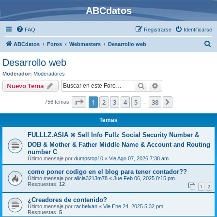
ABCdatos
FAQ
Registrarse
Identificarse
B
ABCdatos
Foros
Webmasters
Desarrollo web
u
Desarrollo web
s
Moderador:
Moderadores
c
Buscar
Búsqueda avanzad
Nuevo Tema
a
Página
1
de
38
1
2
3
4
5
38
Siguiente
756 temas
r
…
Temas
FULLLZ.ASIA ❇️ Sell Info Fullz Social Security Number &
DOB & Mother & Father Middle Name & Account and Routing
number C
Último mensaje por
dumpstop10
«
Vie Ago 07, 2026 7:38 am
como poner codigo en el blog para tener contador??
Último mensaje por
alicia3213m78
«
Jue Feb 06, 2025 8:15 pm
Respuestas:
12
1
2
¿Creadores de contenido?
Último mensaje por
rachelvan
«
Vie Ene 24, 2025 5:32 pm
Respuestas:
5