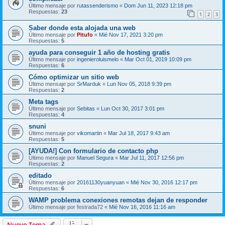
Último mensaje por
rutassenderismo
«
Dom Jun 11, 2023 12:18 pm
Respuestas:
23
1
2
3
Saber donde esta alojada una web
Último mensaje por
Pitufo
«
Mié Nov 17, 2021 3:20 pm
Respuestas:
5
ayuda para conseguir 1 año de hosting gratis
Último mensaje por
ingenieroluismelo
«
Mar Oct 01, 2019 10:09 pm
Respuestas:
6
Cómo optimizar un sitio web
Último mensaje por
SrMarduk
«
Lun Nov 05, 2018 9:39 pm
Respuestas:
2
Meta tags
Último mensaje por
Sebitas
«
Lun Oct 30, 2017 3:01 pm
Respuestas:
4
snuni
Último mensaje por
vikomartin
«
Mar Jul 18, 2017 9:43 am
Respuestas:
5
[AYUDA!] Con formulario de contacto php
Último mensaje por
Manuel Segura
«
Mar Jul 11, 2017 12:56 pm
Respuestas:
2
editado
Último mensaje por
20161130yuanyuan
«
Mié Nov 30, 2016 12:17 pm
Respuestas:
6
WAMP problema conexiones remotas dejan de responder
Último mensaje por
festrada72
«
Mié Nov 16, 2016 11:16 am
Nuevo Tema