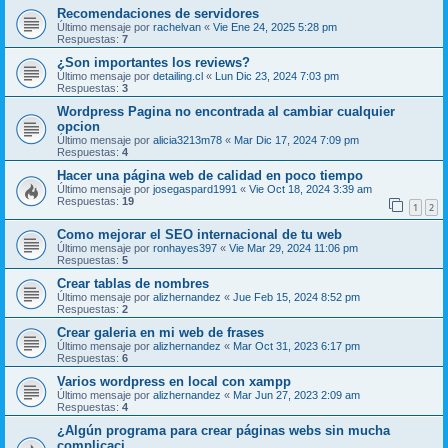
Recomendaciones de servidores
Último mensaje por
rachelvan
«
Vie Ene 24, 2025 5:28 pm
Respuestas:
7
¿Son importantes los reviews?
Último mensaje por
detailing.cl
«
Lun Dic 23, 2024 7:03 pm
Respuestas:
3
Wordpress Pagina no encontrada al cambiar cualquier
opcion
Último mensaje por
alicia3213m78
«
Mar Dic 17, 2024 7:09 pm
Respuestas:
4
Hacer una página web de calidad en poco tiempo
Último mensaje por
josegaspard1991
«
Vie Oct 18, 2024 3:39 am
Respuestas:
19
1
2
Como mejorar el SEO internacional de tu web
Último mensaje por
ronhayes397
«
Vie Mar 29, 2024 11:06 pm
Respuestas:
5
Crear tablas de nombres
Último mensaje por
alizhernandez
«
Jue Feb 15, 2024 8:52 pm
Respuestas:
2
Crear galeria en mi web de frases
Último mensaje por
alizhernandez
«
Mar Oct 31, 2023 6:17 pm
Respuestas:
6
Varios wordpress en local con xampp
Último mensaje por
alizhernandez
«
Mar Jun 27, 2023 2:09 am
Respuestas:
4
¿Algún programa para crear páginas webs sin mucha
complicaci