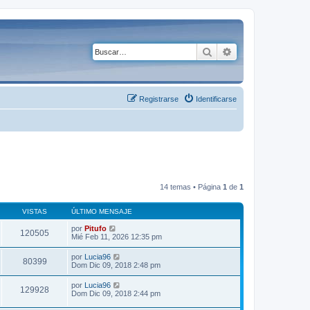
Buscar
Búsqueda avanza
Registrarse
Identificarse
14 temas • Página
1
de
1
VISTAS
ÚLTIMO MENSAJE
por
Pitufo
120505
Mié Feb 11, 2026 12:35 pm
por
Lucia96
80399
Dom Dic 09, 2018 2:48 pm
por
Lucia96
129928
Dom Dic 09, 2018 2:44 pm