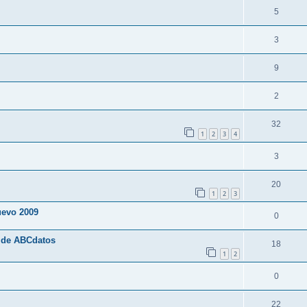
5
3
9
2
32
1
2
3
4
3
20
1
2
3
nuevo 2009
0
s de ABCdatos
18
1
2
0
22