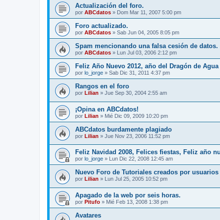
Actualización del foro.
por
ABCdatos
» Dom Mar 11, 2007 5:00 pm
Foro actualizado.
por
ABCdatos
» Sab Jun 04, 2005 8:05 pm
Spam mencionando una falsa cesión de datos.
por
ABCdatos
» Lun Jul 03, 2006 2:12 pm
Feliz Año Nuevo 2012, año del Dragón de Agua
por
lo_jorge
» Sab Dic 31, 2011 4:37 pm
Rangos en el foro
por
Lilian
» Jue Sep 30, 2004 2:55 am
¡Opina en ABCdatos!
por
Lilian
» Mié Dic 09, 2009 10:20 pm
ABCdatos burdamente plagiado
por
Lilian
» Jue Nov 23, 2006 11:52 pm
Feliz Navidad 2008, Felices fiestas, Feliz año 
por
lo_jorge
» Lun Dic 22, 2008 12:45 am
Nuevo Foro de Tutoriales creados por usuario
por
Lilian
» Lun Jul 25, 2005 10:52 pm
Apagado de la web por seis horas.
por
Pitufo
» Mié Feb 13, 2008 1:38 pm
Avatares