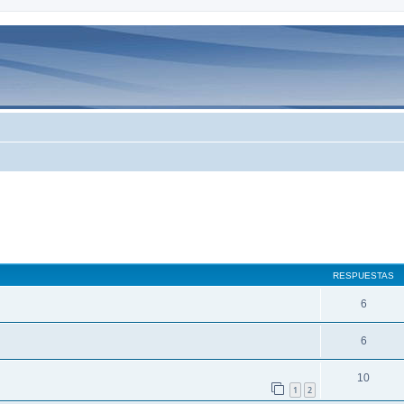
queda avanzada
RESPUESTAS
6
6
10
1
2