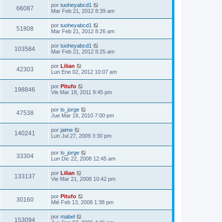
por
tuoheyabcd1
66087
Mar Feb 21, 2012 8:39 am
por
tuoheyabcd1
51808
Mar Feb 21, 2012 8:26 am
por
tuoheyabcd1
103584
Mar Feb 21, 2012 8:25 am
por
Lilian
42303
Lun Ene 02, 2012 10:07 am
por
Pitufo
198846
Vie Mar 18, 2011 9:45 pm
por
lo_jorge
47538
Jue Mar 18, 2010 7:00 pm
por
jaime
140241
Lun Jul 27, 2009 3:30 pm
por
lo_jorge
33304
Lun Dic 22, 2008 12:45 am
por
Lilian
133137
Vie Mar 21, 2008 10:42 pm
por
Pitufo
30160
Mié Feb 13, 2008 1:38 pm
por
mabel
153094