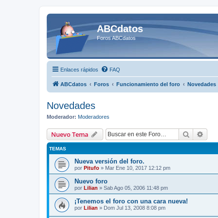
ABCdatos
Foros ABCdatos
Enlaces rápidos
FAQ
ABCdatos
Foros
Funcionamiento del foro
Novedades
Novedades
Moderador:
Moderadores
Buscar
Bús
Nuevo Tema
TEMAS
Nueva versión del foro.
por
Pitufo
» Mar Ene 10, 2017 12:12 pm
Nuevo foro
por
Lilian
» Sab Ago 05, 2006 11:48 pm
¡Tenemos el foro con una cara nueva!
por
Lilian
» Dom Jul 13, 2008 8:08 pm