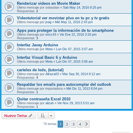
Renderizar videos en Movie Maker
Último mensaje por
sebastian
«
Sab May 14, 2016 8:25 pm
Respuestas:
2
Videotutorial ver movistar plus en tu pc y tv gratis
Último mensaje por
jroig
«
Mié May 11, 2016 2:43 pm
Apps para proteger la información de tu smartphone
Último mensaje por
ericc43
«
Vie Ene 22, 2016 3:20 pm
Respuestas:
3
Interfaz Javay Arduino
Último mensaje por
Meta
«
Lun Dic 07, 2015 3:07 am
Interfaz Visual Basic 6 y Arduino
Último mensaje por
Meta
«
Lun Dic 07, 2015 3:06 am
carteles de leds, (tutorial)
Último mensaje por
Aliraza03
«
Mar Sep 30, 2014 8:12 am
Respuestas:
4
Respaldar los emails para autocomplar del outlook
Último mensaje por
importadora
«
Mié Dic 11, 2013 8:04 pm
Respuestas:
1
Quitar contraseña Excel 2010
Último mensaje por
alizah
«
Vie Nov 29, 2013 5:51 am
Respuestas:
1
Nuevo Tema
1
2
3
4
Siguiente
70 temas