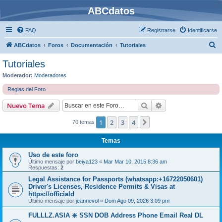
ABCdatos
FAQ
Registrarse
Identificarse
B
ABCdatos
Foros
Documentación
Tutoriales
u
Tutoriales
s
Moderador:
Moderadores
c
Reglas del Foro
a
Buscar
Búsqueda avanzad
Nuevo Tema
r
1
2
3
4
Siguiente
70 temas
Temas
Uso de este foro
Último mensaje por
beiya123
«
Mar Mar 10, 2015 8:36 am
Respuestas:
2
Legal Assistance for Passports (whatsapp:+16722050601)
Driver's Licenses, Residence Permits & Visas at
https://officiald
Último mensaje por
jeannevol
«
Dom Ago 09, 2026 3:09 pm
FULLLZ.ASIA ❇️ SSN DOB Address Phone Email Real DL