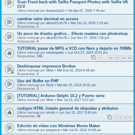
Scan Front back with Selfie Passport Photos with Selfie UK
CCV
Último mensaje por
dumpstop10
«
Vie Ago 07, 2026 7:48 am
cambiar valor decimal en access
Último mensaje por
alicia3213m78
«
Mar Dic 10, 2024 1:19 am
Respuestas:
1
Un poco de diseño grafico... Efecto madera con photoshop
Último mensaje por
alicia3213m78
«
Jue Nov 07, 2024 7:06 pm
Respuestas:
4
TUTORIAL:pasar de MPG a VCD con Nero y dejarlo en 700Mb
Último mensaje por
sandrapalos
«
Lun Oct 07, 2024 12:51 pm
Respuestas:
145
1
12
13
14
15
…
Desbloquear impresora Brother
Último mensaje por
Meta
«
Mié Ene 02, 2019 6:48 am
Respuestas:
2
Uso del Buffer en PHP
Último mensaje por
Richi
«
Mié Abr 25, 2018 10:31 am
Respuestas:
3
[TUTORIAL] Arduino Delphi 10.2 y Puerto serie
Último mensaje por
Meta
«
Mar Jul 18, 2017 6:57 pm
codigos HTML listado general de etiquetas y atributos
Último mensaje por
iabella
«
Lun Jun 19, 2017 8:46 pm
Respuestas:
35
1
2
3
4
Edición de vídeo con Windows Movie Maker
Último mensaje por
jorgepzul
«
Mié Jul 20, 2016 10:08 am