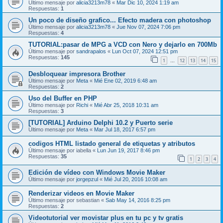
Último mensaje por
alicia3213m78
«
Mar Dic 10, 2024 1:19 am
Respuestas:
1
Un poco de diseño grafico... Efecto madera con photoshop
Último mensaje por
alicia3213m78
«
Jue Nov 07, 2024 7:06 pm
Respuestas:
4
TUTORIAL:pasar de MPG a VCD con Nero y dejarlo en 700Mb
Último mensaje por
sandrapalos
«
Lun Oct 07, 2024 12:51 pm
Respuestas:
145
1
12
13
14
15
…
Desbloquear impresora Brother
Último mensaje por
Meta
«
Mié Ene 02, 2019 6:48 am
Respuestas:
2
Uso del Buffer en PHP
Último mensaje por
Richi
«
Mié Abr 25, 2018 10:31 am
Respuestas:
3
[TUTORIAL] Arduino Delphi 10.2 y Puerto serie
Último mensaje por
Meta
«
Mar Jul 18, 2017 6:57 pm
codigos HTML listado general de etiquetas y atributos
Último mensaje por
iabella
«
Lun Jun 19, 2017 8:46 pm
Respuestas:
35
1
2
3
4
Edición de vídeo con Windows Movie Maker
Último mensaje por
jorgepzul
«
Mié Jul 20, 2016 10:08 am
Renderizar videos en Movie Maker
Último mensaje por
sebastian
«
Sab May 14, 2016 8:25 pm
Respuestas:
2
Videotutorial ver movistar plus en tu pc y tv gratis