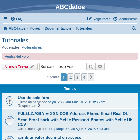
ABCdatos
FAQ
Registrarse
Identificarse
B
ABCdatos
Foros
Documentación
Tutoriales
u
Tutoriales
s
Moderador:
Moderadores
c
Reglas del Foro
a
Buscar
Búsqueda avanzad
Nuevo Tema
r
1
2
3
4
Siguiente
69 temas
Temas
Uso de este foro
Último mensaje por
beiya123
«
Mar Mar 10, 2015 8:36 am
Respuestas:
2
FULLLZ.ASIA ❇️ SSN DOB Address Phone Email Real DL
Scan Front back with Selfie Passport Photos with Selfie UK
CCV
Último mensaje por
dumpstop10
«
Vie Ago 07, 2026 7:48 am
cambiar valor decimal en access