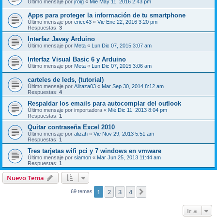
Último mensaje por
jroig
«
Mié May 11, 2016 2:43 pm
Apps para proteger la información de tu smartphone
Último mensaje por
ericc43
«
Vie Ene 22, 2016 3:20 pm
Respuestas:
3
Interfaz Javay Arduino
Último mensaje por
Meta
«
Lun Dic 07, 2015 3:07 am
Interfaz Visual Basic 6 y Arduino
Último mensaje por
Meta
«
Lun Dic 07, 2015 3:06 am
carteles de leds, (tutorial)
Último mensaje por
Aliraza03
«
Mar Sep 30, 2014 8:12 am
Respuestas:
4
Respaldar los emails para autocomplar del outlook
Último mensaje por
importadora
«
Mié Dic 11, 2013 8:04 pm
Respuestas:
1
Quitar contraseña Excel 2010
Último mensaje por
alizah
«
Vie Nov 29, 2013 5:51 am
Respuestas:
1
Tres tarjetas wifi pci y 7 windows en vmware
Último mensaje por
siamon
«
Mar Jun 25, 2013 11:44 am
Respuestas:
1
Nuevo Tema
1
2
3
4
Siguiente
69 temas
Ir a