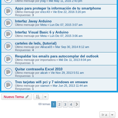
Último mensaje por
jroig
«
Mié May 11, 2016 2:43 pm
Apps para proteger la información de tu smartphone
Último mensaje por
ericc43
«
Vie Ene 22, 2016 3:20 pm
Respuestas:
3
Interfaz Javay Arduino
Último mensaje por
Meta
«
Lun Dic 07, 2015 3:07 am
Interfaz Visual Basic 6 y Arduino
Último mensaje por
Meta
«
Lun Dic 07, 2015 3:06 am
carteles de leds, (tutorial)
Último mensaje por
Aliraza03
«
Mar Sep 30, 2014 8:12 am
Respuestas:
4
Respaldar los emails para autocomplar del outlook
Último mensaje por
importadora
«
Mié Dic 11, 2013 8:04 pm
Respuestas:
1
Quitar contraseña Excel 2010
Último mensaje por
alizah
«
Vie Nov 29, 2013 5:51 am
Respuestas:
1
Tres tarjetas wifi pci y 7 windows en vmware
Último mensaje por
siamon
«
Mar Jun 25, 2013 11:44 am
Respuestas:
1
Nuevo Tema
1
2
3
4
Siguiente
69 temas
Ir a