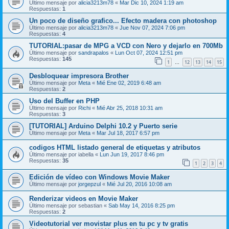
Último mensaje por
alicia3213m78
«
Mar Dic 10, 2024 1:19 am
Respuestas:
1
Un poco de diseño grafico... Efecto madera con photoshop
Último mensaje por
alicia3213m78
«
Jue Nov 07, 2024 7:06 pm
Respuestas:
4
TUTORIAL:pasar de MPG a VCD con Nero y dejarlo en 700Mb
Último mensaje por
sandrapalos
«
Lun Oct 07, 2024 12:51 pm
Respuestas:
145
1
12
13
14
15
…
Desbloquear impresora Brother
Último mensaje por
Meta
«
Mié Ene 02, 2019 6:48 am
Respuestas:
2
Uso del Buffer en PHP
Último mensaje por
Richi
«
Mié Abr 25, 2018 10:31 am
Respuestas:
3
[TUTORIAL] Arduino Delphi 10.2 y Puerto serie
Último mensaje por
Meta
«
Mar Jul 18, 2017 6:57 pm
codigos HTML listado general de etiquetas y atributos
Último mensaje por
iabella
«
Lun Jun 19, 2017 8:46 pm
Respuestas:
35
1
2
3
4
Edición de vídeo con Windows Movie Maker
Último mensaje por
jorgepzul
«
Mié Jul 20, 2016 10:08 am
Renderizar videos en Movie Maker
Último mensaje por
sebastian
«
Sab May 14, 2016 8:25 pm
Respuestas:
2
Videotutorial ver movistar plus en tu pc y tv gratis