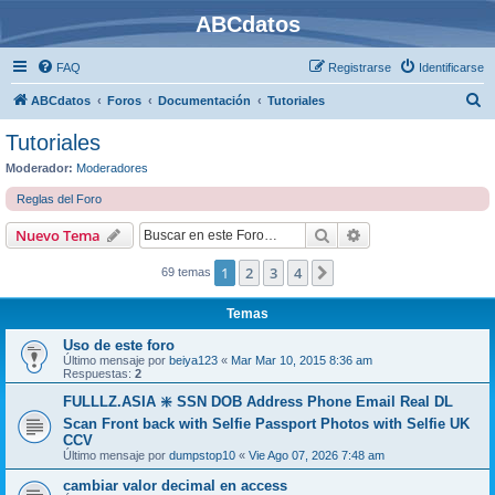
ABCdatos
FAQ
Registrarse
Identificarse
B
ABCdatos
Foros
Documentación
Tutoriales
u
Tutoriales
s
Moderador:
Moderadores
c
Reglas del Foro
a
Buscar
Búsqueda avanzad
Nuevo Tema
r
1
2
3
4
Siguiente
69 temas
Temas
Uso de este foro
Último mensaje por
beiya123
«
Mar Mar 10, 2015 8:36 am
Respuestas:
2
FULLLZ.ASIA ❇️ SSN DOB Address Phone Email Real DL
Scan Front back with Selfie Passport Photos with Selfie UK
CCV
Último mensaje por
dumpstop10
«
Vie Ago 07, 2026 7:48 am
cambiar valor decimal en access