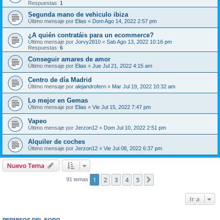
Respuestas:
1
Segunda mano de vehiculo ibiza
Último mensaje por
Elias
«
Dom Ago 14, 2022 2:57 pm
¿A quién contratáis para un ecommerce?
Último mensaje por
Jorvy2810
«
Sab Ago 13, 2022 10:16 pm
Respuestas:
6
Conseguir amares de amor
Último mensaje por
Elias
«
Jue Jul 21, 2022 4:15 am
Centro de día Madrid
Último mensaje por
alejandrofern
«
Mar Jul 19, 2022 10:32 am
Lo mejor en Gemas
Último mensaje por
Elias
«
Vie Jul 15, 2022 7:47 pm
Vapeo
Último mensaje por
Jerzon12
«
Dom Jul 10, 2022 2:51 pm
Alquiler de coches
Último mensaje por
Jerzon12
«
Vie Jul 08, 2022 6:37 pm
Nuevo Tema
1
2
3
4
5
Siguiente
91 temas
Ir a