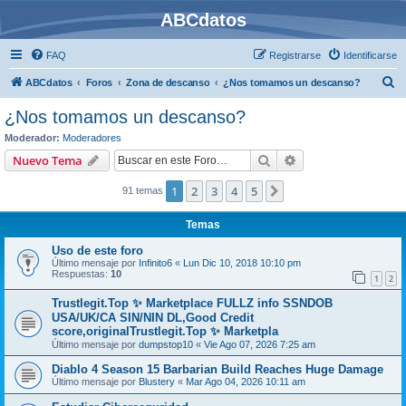
ABCdatos
FAQ
Registrarse
Identificarse
B
ABCdatos
Foros
Zona de descanso
¿Nos tomamos un descanso?
u
¿Nos tomamos un descanso?
s
Moderador:
Moderadores
c
Buscar
Búsqueda avanzad
Nuevo Tema
a
1
2
3
4
5
Siguiente
91 temas
r
Temas
Uso de este foro
Último mensaje por
Infinito6
«
Lun Dic 10, 2018 10:10 pm
Respuestas:
10
1
2
Trustlegit.Top ✨ Marketplace FULLZ info SSNDOB
USA/UK/CA SIN/NIN DL,Good Credit
score,originalTrustlegit.Top ✨ Marketpla
Último mensaje por
dumpstop10
«
Vie Ago 07, 2026 7:25 am
Diablo 4 Season 15 Barbarian Build Reaches Huge Damage
Último mensaje por
Blustery
«
Mar Ago 04, 2026 10:11 am