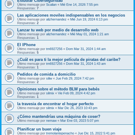
Estudiar Ciberseguridad
Último mensaje por
Scalian
«
Mié Ene 14, 2026 7:55 pm
Respuestas:
7
Las aplicaciones moviles indispensables en los negocios
Último mensaje por
alizhernandez
«
Mié Jun 19, 2024 6:13 pm
Respuestas:
2
Lanzar tu web por medio de desarrollo web
Último mensaje por
alizhernandez
«
Mié May 01, 2024 1:21 am
Respuestas:
1
El IPhone
Último mensaje por
tm6927256
«
Dom Mar 31, 2024 1:44 am
Respuestas:
5
¿Cuál es para ti la mejor película de piratas del caribe?
Último mensaje por
tm6927256
«
Dom Mar 31, 2024 1:43 am
Respuestas:
1
Pedidos de comida a domicilio
Último mensaje por
siliw
«
Jue Feb 29, 2024 7:42 pm
Respuestas:
2
Opiniones sobre el método BLW para bebés
Último mensaje por
silmix
«
Vie Feb 09, 2024 4:42 pm
Respuestas:
1
la travesia de encontrar el hogar perfecto
Último mensaje por
silmix
«
Mar Dic 26, 2023 10:43 pm
¿Cómo mantendrías una máquina de coser?
Último mensaje por
nemaw
«
Mar Ene 03, 2023 5:07 pm
Planificar un buen viaje
Último mensaje por
tremolantepenacho
«
Jue Dic 15, 2022 5:41 pm