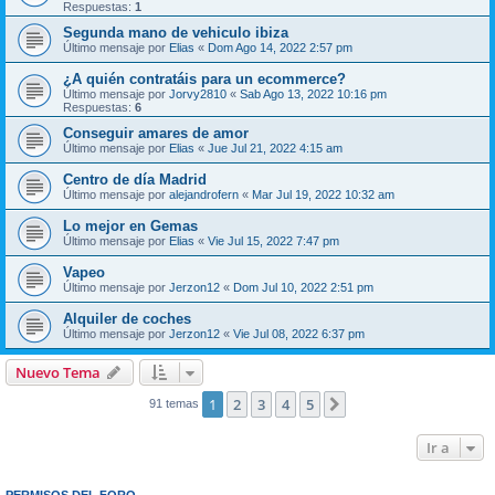
Respuestas:
1
Segunda mano de vehiculo ibiza
Último mensaje por
Elias
«
Dom Ago 14, 2022 2:57 pm
¿A quién contratáis para un ecommerce?
Último mensaje por
Jorvy2810
«
Sab Ago 13, 2022 10:16 pm
Respuestas:
6
Conseguir amares de amor
Último mensaje por
Elias
«
Jue Jul 21, 2022 4:15 am
Centro de día Madrid
Último mensaje por
alejandrofern
«
Mar Jul 19, 2022 10:32 am
Lo mejor en Gemas
Último mensaje por
Elias
«
Vie Jul 15, 2022 7:47 pm
Vapeo
Último mensaje por
Jerzon12
«
Dom Jul 10, 2022 2:51 pm
Alquiler de coches
Último mensaje por
Jerzon12
«
Vie Jul 08, 2022 6:37 pm
Nuevo Tema
1
2
3
4
5
Siguiente
91 temas
Ir a