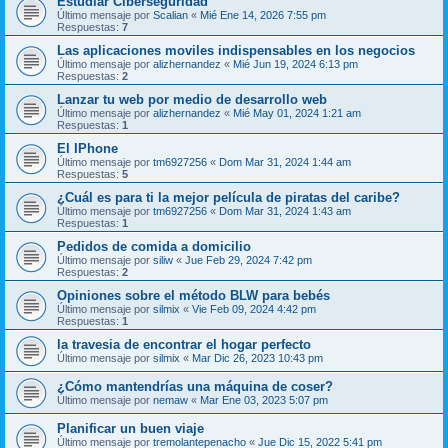
Estudiar Ciberseguridad
Último mensaje por
Scalian
«
Mié Ene 14, 2026 7:55 pm
Respuestas:
7
Las aplicaciones moviles indispensables en los negocios
Último mensaje por
alizhernandez
«
Mié Jun 19, 2024 6:13 pm
Respuestas:
2
Lanzar tu web por medio de desarrollo web
Último mensaje por
alizhernandez
«
Mié May 01, 2024 1:21 am
Respuestas:
1
El IPhone
Último mensaje por
tm6927256
«
Dom Mar 31, 2024 1:44 am
Respuestas:
5
¿Cuál es para ti la mejor película de piratas del caribe?
Último mensaje por
tm6927256
«
Dom Mar 31, 2024 1:43 am
Respuestas:
1
Pedidos de comida a domicilio
Último mensaje por
siliw
«
Jue Feb 29, 2024 7:42 pm
Respuestas:
2
Opiniones sobre el método BLW para bebés
Último mensaje por
silmix
«
Vie Feb 09, 2024 4:42 pm
Respuestas:
1
la travesia de encontrar el hogar perfecto
Último mensaje por
silmix
«
Mar Dic 26, 2023 10:43 pm
¿Cómo mantendrías una máquina de coser?
Último mensaje por
nemaw
«
Mar Ene 03, 2023 5:07 pm
Planificar un buen viaje
Último mensaje por
tremolantepenacho
«
Jue Dic 15, 2022 5:41 pm