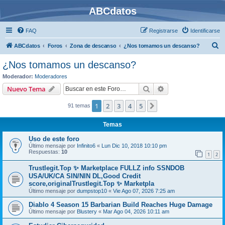
ABCdatos
FAQ
Registrarse
Identificarse
B
ABCdatos
Foros
Zona de descanso
¿Nos tomamos un descanso?
u
¿Nos tomamos un descanso?
s
Moderador:
Moderadores
c
Buscar
Búsqueda avanzad
Nuevo Tema
a
1
2
3
4
5
Siguiente
91 temas
r
Temas
Uso de este foro
Último mensaje por
Infinito6
«
Lun Dic 10, 2018 10:10 pm
Respuestas:
10
1
2
Trustlegit.Top ✨ Marketplace FULLZ info SSNDOB
USA/UK/CA SIN/NIN DL,Good Credit
score,originalTrustlegit.Top ✨ Marketpla
Último mensaje por
dumpstop10
«
Vie Ago 07, 2026 7:25 am
Diablo 4 Season 15 Barbarian Build Reaches Huge Damage
Último mensaje por
Blustery
«
Mar Ago 04, 2026 10:11 am