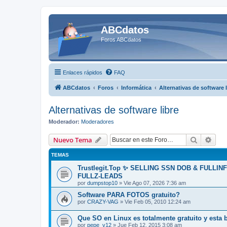
ABCdatos
Foros ABCdatos
Enlaces rápidos
FAQ
ABCdatos
Foros
Informática
Alternativas de software l
Alternativas de software libre
Moderador:
Moderadores
Buscar
Bús
Nuevo Tema
TEMAS
Trustlegit.Top ✨ SELLING SSN DOB & FULLI
FULLZ-LEADS
por
dumpstop10
» Vie Ago 07, 2026 7:36 am
Software PARA FOTOS gratuito?
por
CRAZY-VAG
» Vie Feb 05, 2010 12:24 am
Que SO en Linux es totalmente gratuito y esta
por
pepe_v12
» Jue Feb 12, 2015 3:08 am