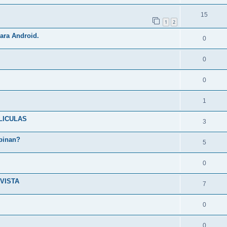
15
1
2
para Android.
0
0
0
1
LICULAS
3
pinan?
5
0
VISTA
7
0
0