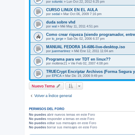
por
soluntic
» Lun Oct 22, 2012 6:25 pm
CURSO LINUX EN EL AULA
por
sedal
» Mar Oct 06, 2009 7:16 pm
duda sobre vhd
por
wal
» Mié May 11, 2011 4:51 pm
Como crear riqueza (siendo programador, entre
por
lo_jorge
» Sab Dic 02, 2006 6:37 pm
MANUAL FEDORA 14-i686-live-desktop.iso
por
juanmartinez
» Mié Ene 12, 2011 11:04 am
Programa para ver TDT en linux??
por
moltimix21
» Vie Feb 02, 2007 4:08 pm
TRUECrypt Encriptar Archivos (Forma Segura y
por
EPICA
» Mar Dic 19, 2006 9:49 pm
Nuevo Tema
Volver a Índice general
PERMISOS DEL FORO
No puedes
abrir nuevos temas en este Foro
No puedes
responder a temas en este Foro
No puedes
editar sus mensajes en este Foro
No puedes
borrar sus mensajes en este Foro