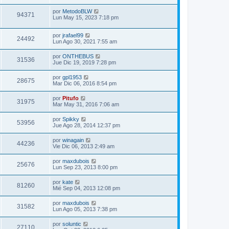
por
MetodoBLW
94371
Lun May 15, 2023 7:18 pm
por
jrafael99
24492
Lun Ago 30, 2021 7:55 am
por
ONTHEBUS
31536
Jue Dic 19, 2019 7:28 pm
por
gpl1953
28675
Mar Dic 06, 2016 8:54 pm
por
Pitufo
31975
Mar May 31, 2016 7:06 am
por
Spikky
53956
Jue Ago 28, 2014 12:37 pm
por
winagain
44236
Vie Dic 06, 2013 2:49 am
por
maxdubois
25676
Lun Sep 23, 2013 8:00 pm
por
kate
81260
Mié Sep 04, 2013 12:08 pm
por
maxdubois
31582
Lun Ago 05, 2013 7:38 pm
por
soluntic
27110