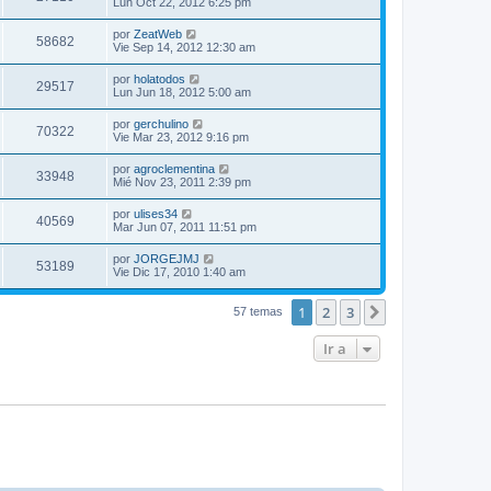
Lun Oct 22, 2012 6:25 pm
por
ZeatWeb
58682
Vie Sep 14, 2012 12:30 am
por
holatodos
29517
Lun Jun 18, 2012 5:00 am
por
gerchulino
70322
Vie Mar 23, 2012 9:16 pm
por
agroclementina
33948
Mié Nov 23, 2011 2:39 pm
por
ulises34
40569
Mar Jun 07, 2011 11:51 pm
por
JORGEJMJ
53189
Vie Dic 17, 2010 1:40 am
1
2
3
Siguiente
57 temas
Ir a