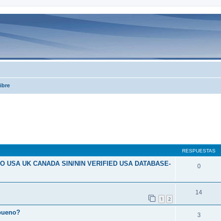
ibre
queda avanzada
RESPUESTAS
NFO USA UK CANADA SIN/NIN VERIFIED USA DATABASE-
0
14
1
2
 bueno?
3