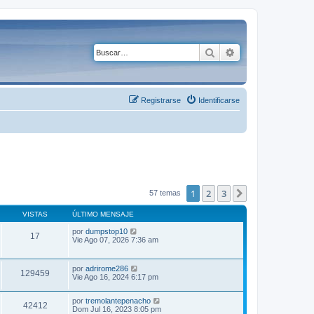
Buscar
Búsqueda avanza
Registrarse
Identificarse
1
2
3
Siguiente
57 temas
VISTAS
ÚLTIMO MENSAJE
por
dumpstop10
17
Vie Ago 07, 2026 7:36 am
por
adrirome286
129459
Vie Ago 16, 2024 6:17 pm
por
tremolantepenacho
42412
Dom Jul 16, 2023 8:05 pm