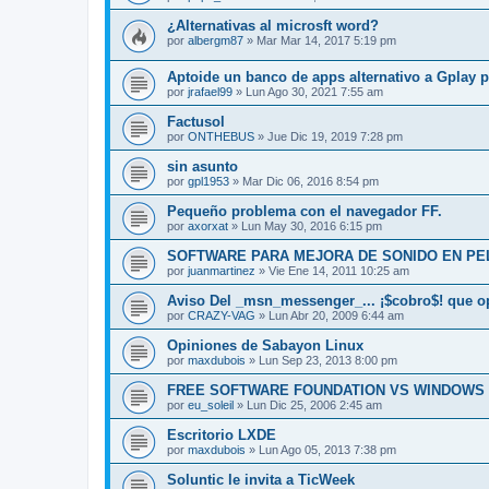
¿Alternativas al microsft word?
por
albergm87
» Mar Mar 14, 2017 5:19 pm
Aptoide un banco de apps alternativo a Gplay 
por
jrafael99
» Lun Ago 30, 2021 7:55 am
Factusol
por
ONTHEBUS
» Jue Dic 19, 2019 7:28 pm
sin asunto
por
gpl1953
» Mar Dic 06, 2016 8:54 pm
Pequeño problema con el navegador FF.
por
axorxat
» Lun May 30, 2016 6:15 pm
SOFTWARE PARA MEJORA DE SONIDO EN PE
por
juanmartinez
» Vie Ene 14, 2011 10:25 am
Aviso Del _msn_messenger_... ¡$cobro$! que o
por
CRAZY-VAG
» Lun Abr 20, 2009 6:44 am
Opiniones de Sabayon Linux
por
maxdubois
» Lun Sep 23, 2013 8:00 pm
FREE SOFTWARE FOUNDATION VS WINDOWS 
por
eu_soleil
» Lun Dic 25, 2006 2:45 am
Escritorio LXDE
por
maxdubois
» Lun Ago 05, 2013 7:38 pm
Soluntic le invita a TicWeek