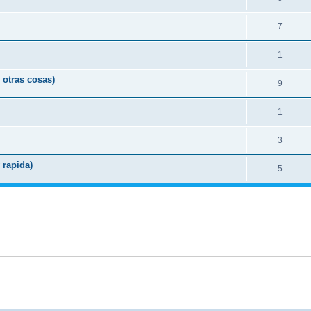
7
1
 otras cosas)
9
1
3
 rapida)
5