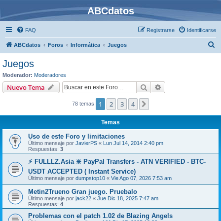
ABCdatos
FAQ
Registrarse
Identificarse
B
ABCdatos
Foros
Informática
Juegos
u
Juegos
s
Moderador:
Moderadores
c
Buscar
Búsqueda avanzad
Nuevo Tema
a
1
2
3
4
Siguiente
78 temas
r
Temas
Uso de este Foro y limitaciones
Último mensaje por
JavierPS
«
Lun Jul 14, 2014 2:40 pm
Respuestas:
3
⚡ FULLLZ.Asia ❇️ PayPal Transfers - ATN VERIFIED - BTC-
USDT ACCEPTED ( Instant Service)
Último mensaje por
dumpstop10
«
Vie Ago 07, 2026 7:53 am
Metin2Trueno Gran juego. Pruebalo
Último mensaje por
jack22
«
Jue Dic 18, 2025 7:47 am
Respuestas:
4
Problemas con el patch 1.02 de Blazing Angels