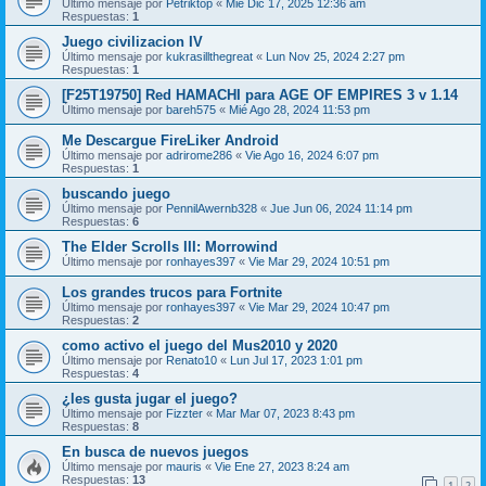
Último mensaje por
Petriktop
«
Mié Dic 17, 2025 12:36 am
Respuestas:
1
Juego civilizacion IV
Último mensaje por
kukrasillthegreat
«
Lun Nov 25, 2024 2:27 pm
Respuestas:
1
[F25T19750] Red HAMACHI para AGE OF EMPIRES 3 v 1.14
Último mensaje por
bareh575
«
Mié Ago 28, 2024 11:53 pm
Me Descargue FireLiker Android
Último mensaje por
adrirome286
«
Vie Ago 16, 2024 6:07 pm
Respuestas:
1
buscando juego
Último mensaje por
PennilAwernb328
«
Jue Jun 06, 2024 11:14 pm
Respuestas:
6
The Elder Scrolls III: Morrowind
Último mensaje por
ronhayes397
«
Vie Mar 29, 2024 10:51 pm
Los grandes trucos para Fortnite
Último mensaje por
ronhayes397
«
Vie Mar 29, 2024 10:47 pm
Respuestas:
2
como activo el juego del Mus2010 y 2020
Último mensaje por
Renato10
«
Lun Jul 17, 2023 1:01 pm
Respuestas:
4
¿les gusta jugar el juego?
Último mensaje por
Fizzter
«
Mar Mar 07, 2023 8:43 pm
Respuestas:
8
En busca de nuevos juegos
Último mensaje por
mauris
«
Vie Ene 27, 2023 8:24 am
Respuestas:
13
1
2