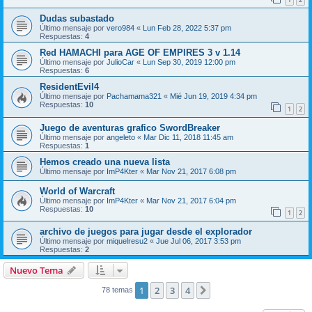
Dudas subastado
Último mensaje por
vero984
«
Lun Feb 28, 2022 5:37 pm
Respuestas:
4
Red HAMACHI para AGE OF EMPIRES 3 v 1.14
Último mensaje por
JulioCar
«
Lun Sep 30, 2019 12:00 pm
Respuestas:
6
ResidentEvil4
Último mensaje por
Pachamama321
«
Mié Jun 19, 2019 4:34 pm
Respuestas:
10
1
2
Juego de aventuras grafico SwordBreaker
Último mensaje por
angeleto
«
Mar Dic 11, 2018 11:45 am
Respuestas:
1
Hemos creado una nueva lista
Último mensaje por
ImP4Kter
«
Mar Nov 21, 2017 6:08 pm
World of Warcraft
Último mensaje por
ImP4Kter
«
Mar Nov 21, 2017 6:04 pm
Respuestas:
10
1
2
archivo de juegos para jugar desde el explorador
Último mensaje por
miquelresu2
«
Jue Jul 06, 2017 3:53 pm
Respuestas:
2
Nuevo Tema
1
2
3
4
Siguiente
78 temas