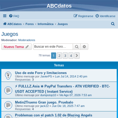
ABCdatos
FAQ
Registrarse
Identificarse
B
ABCdatos
Foros
Informática
Juegos
u
Juegos
s
Moderador:
Moderadores
c
Buscar
Búsqueda avanzad
Nuevo Tema
a
1
2
3
4
Siguiente
78 temas
r
Temas
Uso de este Foro y limitaciones
Último mensaje por
JavierPS
«
Lun Jul 14, 2014 2:40 pm
Respuestas:
3
⚡ FULLLZ.Asia ❇️ PayPal Transfers - ATN VERIFIED - BTC-
USDT ACCEPTED ( Instant Service)
Último mensaje por
dumpstop10
«
Vie Ago 07, 2026 7:53 am
Metin2Trueno Gran juego. Pruebalo
Último mensaje por
jack22
«
Jue Dic 18, 2025 7:47 am
Respuestas:
4
Problemas con el patch 1.02 de Blazing Angels