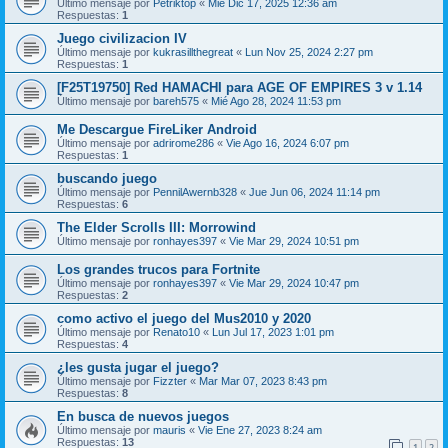
Último mensaje por
Petriktop
«
Mié Dic 17, 2025 12:36 am
Respuestas:
1
Juego civilizacion IV
Último mensaje por
kukrasillthegreat
«
Lun Nov 25, 2024 2:27 pm
Respuestas:
1
[F25T19750] Red HAMACHI para AGE OF EMPIRES 3 v 1.14
Último mensaje por
bareh575
«
Mié Ago 28, 2024 11:53 pm
Me Descargue FireLiker Android
Último mensaje por
adrirome286
«
Vie Ago 16, 2024 6:07 pm
Respuestas:
1
buscando juego
Último mensaje por
PennilAwernb328
«
Jue Jun 06, 2024 11:14 pm
Respuestas:
6
The Elder Scrolls III: Morrowind
Último mensaje por
ronhayes397
«
Vie Mar 29, 2024 10:51 pm
Los grandes trucos para Fortnite
Último mensaje por
ronhayes397
«
Vie Mar 29, 2024 10:47 pm
Respuestas:
2
como activo el juego del Mus2010 y 2020
Último mensaje por
Renato10
«
Lun Jul 17, 2023 1:01 pm
Respuestas:
4
¿les gusta jugar el juego?
Último mensaje por
Fizzter
«
Mar Mar 07, 2023 8:43 pm
Respuestas:
8
En busca de nuevos juegos
Último mensaje por
mauris
«
Vie Ene 27, 2023 8:24 am
Respuestas:
13
1
2