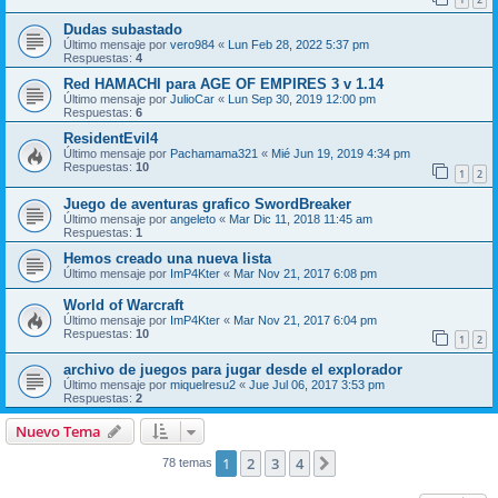
Dudas subastado
Último mensaje por
vero984
«
Lun Feb 28, 2022 5:37 pm
Respuestas:
4
Red HAMACHI para AGE OF EMPIRES 3 v 1.14
Último mensaje por
JulioCar
«
Lun Sep 30, 2019 12:00 pm
Respuestas:
6
ResidentEvil4
Último mensaje por
Pachamama321
«
Mié Jun 19, 2019 4:34 pm
Respuestas:
10
1
2
Juego de aventuras grafico SwordBreaker
Último mensaje por
angeleto
«
Mar Dic 11, 2018 11:45 am
Respuestas:
1
Hemos creado una nueva lista
Último mensaje por
ImP4Kter
«
Mar Nov 21, 2017 6:08 pm
World of Warcraft
Último mensaje por
ImP4Kter
«
Mar Nov 21, 2017 6:04 pm
Respuestas:
10
1
2
archivo de juegos para jugar desde el explorador
Último mensaje por
miquelresu2
«
Jue Jul 06, 2017 3:53 pm
Respuestas:
2
Nuevo Tema
1
2
3
4
Siguiente
78 temas