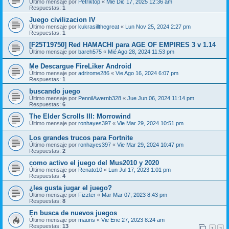
Último mensaje por
Petriktop
«
Mié Dic 17, 2025 12:36 am
Respuestas:
1
Juego civilizacion IV
Último mensaje por
kukrasillthegreat
«
Lun Nov 25, 2024 2:27 pm
Respuestas:
1
[F25T19750] Red HAMACHI para AGE OF EMPIRES 3 v 1.14
Último mensaje por
bareh575
«
Mié Ago 28, 2024 11:53 pm
Me Descargue FireLiker Android
Último mensaje por
adrirome286
«
Vie Ago 16, 2024 6:07 pm
Respuestas:
1
buscando juego
Último mensaje por
PennilAwernb328
«
Jue Jun 06, 2024 11:14 pm
Respuestas:
6
The Elder Scrolls III: Morrowind
Último mensaje por
ronhayes397
«
Vie Mar 29, 2024 10:51 pm
Los grandes trucos para Fortnite
Último mensaje por
ronhayes397
«
Vie Mar 29, 2024 10:47 pm
Respuestas:
2
como activo el juego del Mus2010 y 2020
Último mensaje por
Renato10
«
Lun Jul 17, 2023 1:01 pm
Respuestas:
4
¿les gusta jugar el juego?
Último mensaje por
Fizzter
«
Mar Mar 07, 2023 8:43 pm
Respuestas:
8
En busca de nuevos juegos
Último mensaje por
mauris
«
Vie Ene 27, 2023 8:24 am
Respuestas:
13
1
2