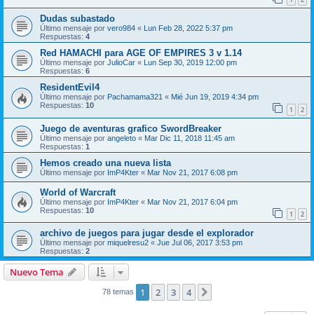
Dudas subastado
Último mensaje por
vero984
«
Lun Feb 28, 2022 5:37 pm
Respuestas:
4
Red HAMACHI para AGE OF EMPIRES 3 v 1.14
Último mensaje por
JulioCar
«
Lun Sep 30, 2019 12:00 pm
Respuestas:
6
ResidentEvil4
Último mensaje por
Pachamama321
«
Mié Jun 19, 2019 4:34 pm
Respuestas:
10
1
2
Juego de aventuras grafico SwordBreaker
Último mensaje por
angeleto
«
Mar Dic 11, 2018 11:45 am
Respuestas:
1
Hemos creado una nueva lista
Último mensaje por
ImP4Kter
«
Mar Nov 21, 2017 6:08 pm
World of Warcraft
Último mensaje por
ImP4Kter
«
Mar Nov 21, 2017 6:04 pm
Respuestas:
10
1
2
archivo de juegos para jugar desde el explorador
Último mensaje por
miquelresu2
«
Jue Jul 06, 2017 3:53 pm
Respuestas:
2
Nuevo Tema
1
2
3
4
Siguiente
78 temas