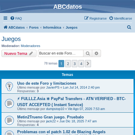
ABCdatos
FAQ
Registrarse
Identificarse
B
ABCdatos
Foros
Informática
Juegos
u
Juegos
s
Moderador:
Moderadores
c
Buscar
Búsqueda avanzad
Nuevo Tema
a
1
2
3
4
Siguiente
78 temas
r
Temas
Uso de este Foro y limitaciones
Último mensaje por
JavierPS
«
Lun Jul 14, 2014 2:40 pm
Respuestas:
3
⚡ FULLLZ.Asia ❇️ PayPal Transfers - ATN VERIFIED - BTC-
USDT ACCEPTED ( Instant Service)
Último mensaje por
dumpstop10
«
Vie Ago 07, 2026 7:53 am
Metin2Trueno Gran juego. Pruebalo
Último mensaje por
jack22
«
Jue Dic 18, 2025 7:47 am
Respuestas:
4
Problemas con el patch 1.02 de Blazing Angels