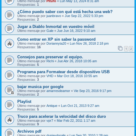
Último mensaje por
Pitufo
«
Lun May 13, 2024 8:31 am
Respuestas:
1
¿Cómo puedo saber con qué está hecha una web?
Último mensaje por
juanbravo
«
Jue Sep 22, 2022 5:33 pm
Respuestas:
2
Jugar a Diablo Inmortal en vuestro móvil
Último mensaje por
Gale
«
Jue Jun 16, 2022 9:10 am
Como entrar en XP sin saber la password
Último mensaje por
Doriannyta20
«
Lun Nov 26, 2018 2:18 pm
Respuestas:
16
1
2
Consejos para preservar el equipo.
Último mensaje por
Richi
«
Jue Abr 26, 2018 10:05 am
Respuestas:
5
Programa para Formatear desde dispositivo USB
Último mensaje por
VHD
«
Mar Oct 18, 2016 10:55 am
Respuestas:
3
bajar musica por google
Último mensaje por
amarresdeamor
«
Vie Sep 23, 2016 9:17 pm
Respuestas:
2
Playlist
Último mensaje por
Antique
«
Lun Oct 21, 2013 9:27 am
Respuestas:
5
Truco para acelerar la velocidad del disco duro
Último mensaje por
vpr7
«
Mar Feb 22, 2011 1:17 am
Respuestas:
9
Archivos pdf
Último mensaje por
duniaydoralis
«
Lun Sep 20, 2010 1:28 pm