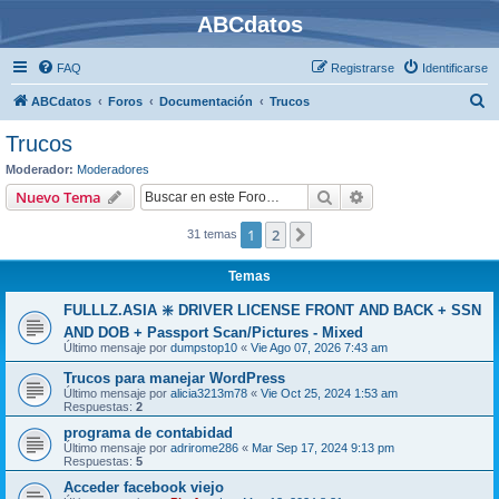
ABCdatos
FAQ
Registrarse
Identificarse
B
ABCdatos
Foros
Documentación
Trucos
u
Trucos
s
Moderador:
Moderadores
c
Buscar
Búsqueda avanzad
Nuevo Tema
a
1
2
Siguiente
31 temas
r
Temas
FULLLZ.ASIA ❇️ DRIVER LICENSE FRONT AND BACK + SSN
AND DOB + Passport Scan/Pictures - Mixed
Último mensaje por
dumpstop10
«
Vie Ago 07, 2026 7:43 am
Trucos para manejar WordPress
Último mensaje por
alicia3213m78
«
Vie Oct 25, 2024 1:53 am
Respuestas:
2
programa de contabidad
Último mensaje por
adrirome286
«
Mar Sep 17, 2024 9:13 pm
Respuestas:
5
Acceder facebook viejo