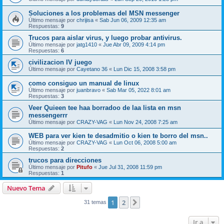
Soluciones a los problemas del MSN messenger
Último mensaje por
chrijisa
«
Sab Jun 06, 2009 12:35 am
Respuestas:
9
Trucos para aislar virus, y luego probar antivirus.
Último mensaje por
jatg1410
«
Jue Abr 09, 2009 4:14 pm
Respuestas:
6
civilizacion IV juego
Último mensaje por
Cayetano 36
«
Lun Dic 15, 2008 3:58 pm
como consiguo un manual de linux
Último mensaje por
juanbravo
«
Sab Mar 05, 2022 8:01 am
Respuestas:
3
Veer Quieen tee haa borradoo de laa lista en msn
messengerrr
Último mensaje por
CRAZY-VAG
«
Lun Nov 24, 2008 7:25 am
WEB para ver kien te desadmitio o kien te borro del msn..
Último mensaje por
CRAZY-VAG
«
Lun Oct 06, 2008 5:00 am
Respuestas:
2
trucos para direcciones
Último mensaje por
Pitufo
«
Jue Jul 31, 2008 11:59 pm
Respuestas:
1
Nuevo Tema
1
2
Siguiente
31 temas
Ir a