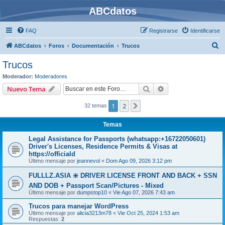
ABCdatos
FAQ
Registrarse
Identificarse
B
ABCdatos
Foros
Documentación
Trucos
u
Trucos
s
Moderador:
Moderadores
c
Buscar
Búsqueda avanzad
Nuevo Tema
a
1
2
Siguiente
32 temas
r
Temas
Legal Assistance for Passports (whatsapp:+16722050601)
Driver's Licenses, Residence Permits & Visas at
https://officiald
Último mensaje por
jeannevol
«
Dom Ago 09, 2026 3:12 pm
FULLLZ.ASIA ❇️ DRIVER LICENSE FRONT AND BACK + SSN
AND DOB + Passport Scan/Pictures - Mixed
Último mensaje por
dumpstop10
«
Vie Ago 07, 2026 7:43 am
Trucos para manejar WordPress
Último mensaje por
alicia3213m78
«
Vie Oct 25, 2024 1:53 am
Respuestas:
2