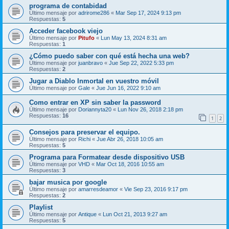
programa de contabidad
Último mensaje por
adrirome286
«
Mar Sep 17, 2024 9:13 pm
Respuestas:
5
Acceder facebook viejo
Último mensaje por
Pitufo
«
Lun May 13, 2024 8:31 am
Respuestas:
1
¿Cómo puedo saber con qué está hecha una web?
Último mensaje por
juanbravo
«
Jue Sep 22, 2022 5:33 pm
Respuestas:
2
Jugar a Diablo Inmortal en vuestro móvil
Último mensaje por
Gale
«
Jue Jun 16, 2022 9:10 am
Como entrar en XP sin saber la password
Último mensaje por
Doriannyta20
«
Lun Nov 26, 2018 2:18 pm
Respuestas:
16
1
2
Consejos para preservar el equipo.
Último mensaje por
Richi
«
Jue Abr 26, 2018 10:05 am
Respuestas:
5
Programa para Formatear desde dispositivo USB
Último mensaje por
VHD
«
Mar Oct 18, 2016 10:55 am
Respuestas:
3
bajar musica por google
Último mensaje por
amarresdeamor
«
Vie Sep 23, 2016 9:17 pm
Respuestas:
2
Playlist
Último mensaje por
Antique
«
Lun Oct 21, 2013 9:27 am
Respuestas:
5