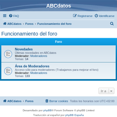
ABCdatos
FAQ
Registrarse
Identificarse
B
ABCdatos
Foros
Funcionamiento del foro
u
Funcionamiento del foro
s
Foro
c
a
Novedades
Últimas novedades en ABCdatos
r
Moderador:
Moderadores
Temas:
14
Área de Moderadores
Acceso sólo para moderadores (Trabajamos para mejorar el foro)
Moderador:
Moderadores
Temas:
133
Ir a
ABCdatos
Foros
Borrar cookies
Todos los horarios son
UTC+02:00
Desarrollado por
phpBB
® Forum Software © phpBB Limited
Traducción al español por
phpBB España