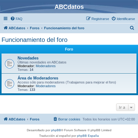
ABCdatos
FAQ
Registrarse
Identificarse
B
ABCdatos
Foros
Funcionamiento del foro
u
Funcionamiento del foro
s
Foro
c
a
Novedades
Últimas novedades en ABCdatos
r
Moderador:
Moderadores
Temas:
14
Área de Moderadores
Acceso sólo para moderadores (Trabajamos para mejorar el foro)
Moderador:
Moderadores
Temas:
133
Ir a
ABCdatos
Foros
Borrar cookies
Todos los horarios son
UTC+02:00
Desarrollado por
phpBB
® Forum Software © phpBB Limited
Traducción al español por
phpBB España