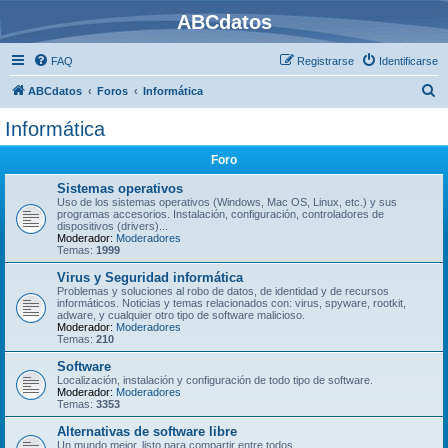
ABCdatos
FAQ
Registrarse
Identificarse
B
ABCdatos
Foros
Informática
u
Informática
s
Foro
c
a
Sistemas operativos
Uso de los sistemas operativos (Windows, Mac OS, Linux, etc.) y sus
r
programas accesorios. Instalación, configuración, controladores de
dispositivos (drivers)...
Moderador:
Moderadores
Temas:
1999
Virus y Seguridad informática
Problemas y soluciones al robo de datos, de identidad y de recursos
informáticos. Noticias y temas relacionados con: virus, spyware, rootkit,
adware, y cualquier otro tipo de software malicioso.
Moderador:
Moderadores
Temas:
210
Software
Localización, instalación y configuración de todo tipo de software.
Moderador:
Moderadores
Temas:
3353
Alternativas de software libre
Un mundo mejor, listo para compartir entre todos.