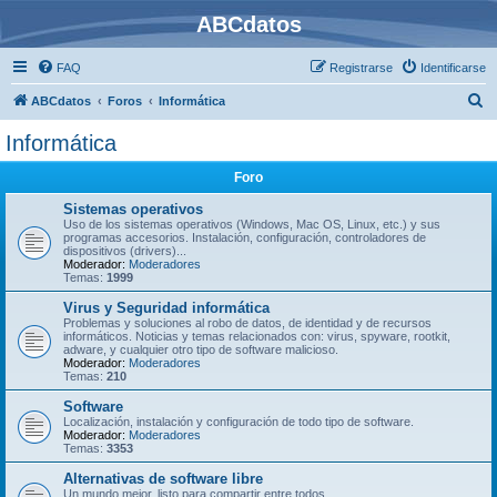
ABCdatos
FAQ
Registrarse
Identificarse
B
ABCdatos
Foros
Informática
u
Informática
s
Foro
c
a
Sistemas operativos
Uso de los sistemas operativos (Windows, Mac OS, Linux, etc.) y sus
r
programas accesorios. Instalación, configuración, controladores de
dispositivos (drivers)...
Moderador:
Moderadores
Temas:
1999
Virus y Seguridad informática
Problemas y soluciones al robo de datos, de identidad y de recursos
informáticos. Noticias y temas relacionados con: virus, spyware, rootkit,
adware, y cualquier otro tipo de software malicioso.
Moderador:
Moderadores
Temas:
210
Software
Localización, instalación y configuración de todo tipo de software.
Moderador:
Moderadores
Temas:
3353
Alternativas de software libre
Un mundo mejor, listo para compartir entre todos.