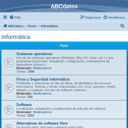
ABCdatos
FAQ
Registrarse
Identificarse
B
ABCdatos
Foros
Informática
u
Informática
s
Foro
c
a
Sistemas operativos
Uso de los sistemas operativos (Windows, Mac OS, Linux, etc.) y sus
r
programas accesorios. Instalación, configuración, controladores de
dispositivos (drivers)...
Moderador:
Moderadores
Temas:
1998
Virus y Seguridad informática
Problemas y soluciones al robo de datos, de identidad y de recursos
informáticos. Noticias y temas relacionados con: virus, spyware, rootkit,
adware, y cualquier otro tipo de software malicioso.
Moderador:
Moderadores
Temas:
209
Software
Localización, instalación y configuración de todo tipo de software.
Moderador:
Moderadores
Temas:
3352
Alternativas de software libre
Un mundo mejor, listo para compartir entre todos.