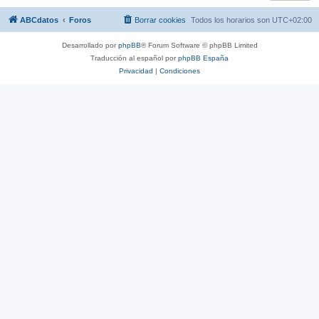
ABCdatos
Foros
Borrar cookies
Todos los horarios son
UTC+02:00
Desarrollado por
phpBB
® Forum Software © phpBB Limited
Traducción al español por
phpBB España
Privacidad
|
Condiciones