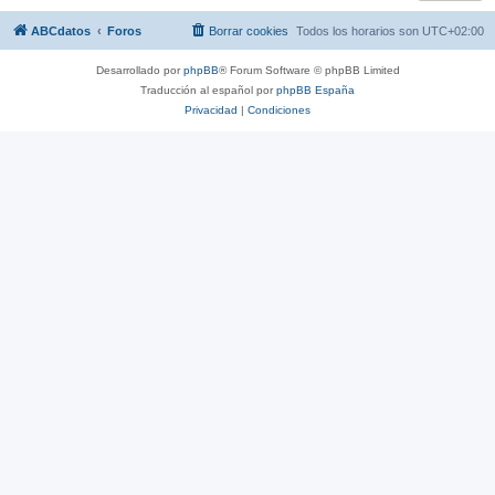
ABCdatos
Foros
Borrar cookies
Todos los horarios son
UTC+02:00
Desarrollado por
phpBB
® Forum Software © phpBB Limited
Traducción al español por
phpBB España
Privacidad
|
Condiciones