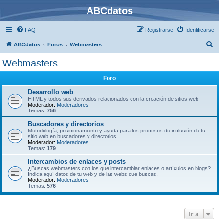
ABCdatos
FAQ
Registrarse
Identificarse
B
ABCdatos
Foros
Webmasters
u
Webmasters
s
Foro
c
a
Desarrollo web
HTML y todos sus derivados relacionados con la creación de sitios web
r
Moderador:
Moderadores
Temas:
756
Buscadores y directorios
Metodología, posicionamiento y ayuda para los procesos de inclusión de tu
sitio web en buscadores y directorios.
Moderador:
Moderadores
Temas:
179
Intercambios de enlaces y posts
¿Buscas webmasters con los que intercambiar enlaces o artículos en blogs?
Indica aquí datos de tu web y de las webs que buscas.
Moderador:
Moderadores
Temas:
576
Ir a