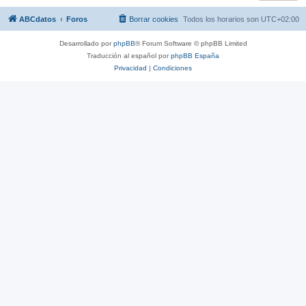
ABCdatos
Foros
Borrar cookies
Todos los horarios son
UTC+02:00
Desarrollado por
phpBB
® Forum Software © phpBB Limited
Traducción al español por
phpBB España
Privacidad
|
Condiciones