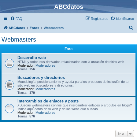
ABCdatos
FAQ
Registrarse
Identificarse
B
ABCdatos
Foros
Webmasters
u
Webmasters
s
Foro
c
a
Desarrollo web
HTML y todos sus derivados relacionados con la creación de sitios web
r
Moderador:
Moderadores
Temas:
756
Buscadores y directorios
Metodología, posicionamiento y ayuda para los procesos de inclusión de tu
sitio web en buscadores y directorios.
Moderador:
Moderadores
Temas:
179
Intercambios de enlaces y posts
¿Buscas webmasters con los que intercambiar enlaces o artículos en blogs?
Indica aquí datos de tu web y de las webs que buscas.
Moderador:
Moderadores
Temas:
576
Ir a