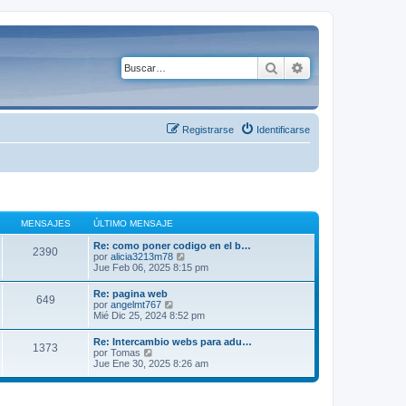
Buscar
Búsqueda avanza
Registrarse
Identificarse
MENSAJES
ÚLTIMO MENSAJE
Re: como poner codigo en el b…
2390
V
por
alicia3213m78
e
Jue Feb 06, 2025 8:15 pm
r
ú
Re: pagina web
649
l
V
por
angelmt767
t
e
Mié Dic 25, 2024 8:52 pm
i
r
m
ú
Re: Intercambio webs para adu…
o
1373
l
V
por
Tomas
m
t
e
Jue Ene 30, 2025 8:26 am
e
i
r
n
m
ú
s
o
l
a
m