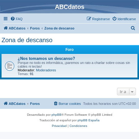
ABCdatos
FAQ
Registrarse
Identificarse
B
ABCdatos
Foros
Zona de descanso
u
Zona de descanso
s
Foro
c
a
¿Nos tomamos un descanso?
Porque no todo es informática, ¡paremos un rato a charlar sobre cosas sin
r
cables ni teclas!
Moderador:
Moderadores
Temas:
91
Ir a
ABCdatos
Foros
Borrar cookies
Todos los horarios son
UTC+02:00
Desarrollado por
phpBB
® Forum Software © phpBB Limited
Traducción al español por
phpBB España
Privacidad
|
Condiciones