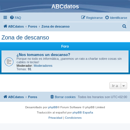
ABCdatos
FAQ
Registrarse
Identificarse
B
ABCdatos
Foros
Zona de descanso
u
Zona de descanso
s
Foro
c
a
¿Nos tomamos un descanso?
Porque no todo es informática, ¡paremos un rato a charlar sobre cosas sin
r
cables ni teclas!
Moderador:
Moderadores
Temas:
91
Ir a
ABCdatos
Foros
Borrar cookies
Todos los horarios son
UTC+02:00
Desarrollado por
phpBB
® Forum Software © phpBB Limited
Traducción al español por
phpBB España
Privacidad
|
Condiciones