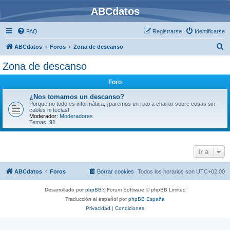
ABCdatos
FAQ
Registrarse
Identificarse
B
ABCdatos
Foros
Zona de descanso
u
Zona de descanso
s
Foro
c
a
¿Nos tomamos un descanso?
Porque no todo es informática, ¡paremos un rato a charlar sobre cosas sin
r
cables ni teclas!
Moderador:
Moderadores
Temas:
91
Ir a
ABCdatos
Foros
Borrar cookies
Todos los horarios son
UTC+02:00
Desarrollado por
phpBB
® Forum Software © phpBB Limited
Traducción al español por
phpBB España
Privacidad
|
Condiciones