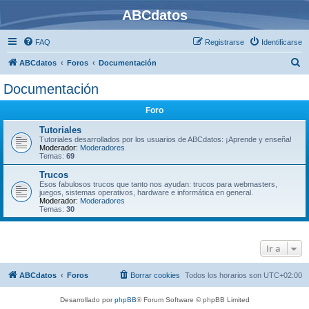
ABCdatos
FAQ
Registrarse
Identificarse
B
ABCdatos
Foros
Documentación
u
Documentación
s
Foro
c
a
Tutoriales
Tutoriales desarrollados por los usuarios de ABCdatos: ¡Aprende y enseña!
r
Moderador:
Moderadores
Temas:
69
Trucos
Esos fabulosos trucos que tanto nos ayudan: trucos para webmasters,
juegos, sistemas operativos, hardware e informática en general.
Moderador:
Moderadores
Temas:
30
Ir a
ABCdatos
Foros
Borrar cookies
Todos los horarios son
UTC+02:00
Desarrollado por
phpBB
® Forum Software © phpBB Limited