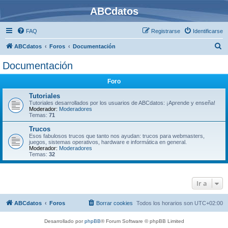
ABCdatos
FAQ
Registrarse
Identificarse
B
ABCdatos
Foros
Documentación
u
Documentación
s
Foro
c
a
Tutoriales
Tutoriales desarrollados por los usuarios de ABCdatos: ¡Aprende y enseña!
r
Moderador:
Moderadores
Temas:
71
Trucos
Esos fabulosos trucos que tanto nos ayudan: trucos para webmasters,
juegos, sistemas operativos, hardware e informática en general.
Moderador:
Moderadores
Temas:
32
Ir a
ABCdatos
Foros
Borrar cookies
Todos los horarios son
UTC+02:00
Desarrollado por
phpBB
® Forum Software © phpBB Limited