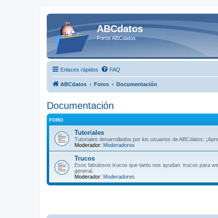
ABCdatos
Foros ABCdatos
Enlaces rápidos
FAQ
ABCdatos
Foros
Documentación
Documentación
FORO
Tutoriales
Tutoriales desarrollados por los usuarios de ABCdatos: ¡Ap
Moderador:
Moderadores
Trucos
Esos fabulosos trucos que tanto nos ayudan: trucos para we
general.
Moderador:
Moderadores