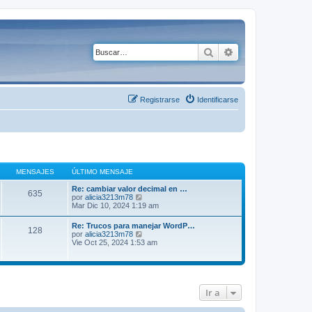
Buscar
Búsqueda avanza
Registrarse
Identificarse
MENSAJES
ÚLTIMO MENSAJE
Re: cambiar valor decimal en …
635
V
por
alicia3213m78
e
Mar Dic 10, 2024 1:19 am
r
ú
Re: Trucos para manejar WordP…
128
l
V
por
alicia3213m78
t
e
Vie Oct 25, 2024 1:53 am
i
r
m
ú
o
l
m
t
e
i
n
Ir a
m
s
o
a
m