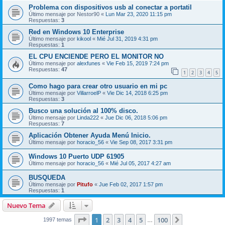
Problema con dispositivos usb al conectar a portatil
Último mensaje por
Nestor90
«
Lun Mar 23, 2020 11:15 pm
Respuestas:
3
Red en Windows 10 Enterprise
Último mensaje por
kikool
«
Mié Jul 31, 2019 4:31 pm
Respuestas:
1
EL CPU ENCIENDE PERO EL MONITOR NO
Último mensaje por
alexfunes
«
Vie Feb 15, 2019 7:24 pm
Respuestas:
47
1
2
3
4
5
Como hago para crear otro usuario en mi pc
Último mensaje por
VillarroelP
«
Vie Dic 14, 2018 6:25 pm
Respuestas:
3
Busco una solución al 100% disco.
Último mensaje por
Linda222
«
Jue Dic 06, 2018 5:06 pm
Respuestas:
7
Aplicación Obtener Ayuda Menú Inicio.
Último mensaje por
horacio_56
«
Vie Sep 08, 2017 3:31 pm
Windows 10 Puerto UDP 61905
Último mensaje por
horacio_56
«
Mié Jul 05, 2017 4:27 am
BUSQUEDA
Último mensaje por
Pitufo
«
Jue Feb 02, 2017 1:57 pm
Respuestas:
1
Nuevo Tema
Página
1
de
100
1
2
3
4
5
100
Siguiente
1997 temas
…