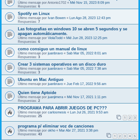
Último mensaje por
Antonio1702
«
Mié Nov 15, 2023 8:09 pm
Respuestas:
6
Spotify en Linux
Último mensaje por
Ivan Bowen
«
Lun Ago 28, 2023 12:43 pm
Respuestas:
7
Las fotografias en windows 10 se abren 5 segundos y se
apagan automáticamente.
Último mensaje por
ViolaTodd
«
Mié Jun 28, 2023 12:25 pm
Respuestas:
6
como consiguo un manual de linux
Último mensaje por
juanbravo
«
Sab Mar 05, 2022 8:01 am
Respuestas:
3
Crear 3 sistemas operativos en un disco duro
Último mensaje por
juanbravo
«
Sab Mar 05, 2022 7:38 am
Respuestas:
3
Ubuntu en Mac Antiguo
Último mensaje por
juanbravo
«
Jue Feb 17, 2022 9:56 am
Quien tiene Aptoide
Último mensaje por
juanjimera
«
Mié Nov 17, 2021 1:11 pm
Respuestas:
2
PROGRAMA PARA ABRIR JUEGOS DE PC???
Último mensaje por
carlosmesis
«
Lun Jul 26, 2021 9:53 am
Respuestas:
25
1
2
3
programa p/ eliminar voz de canciones
Último mensaje por
okho
«
Mar Abr 27, 2021 3:38 pm
Respuestas:
43
1
2
3
4
5