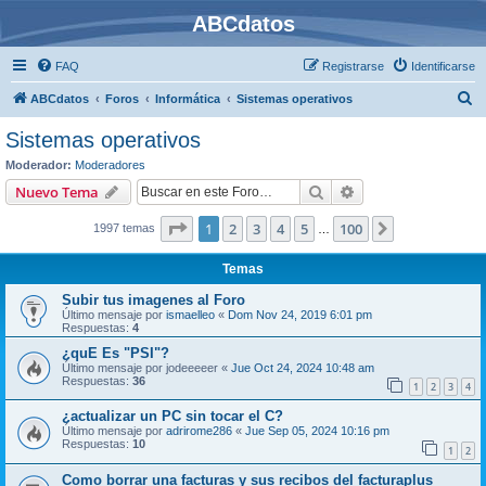
ABCdatos
FAQ
Registrarse
Identificarse
B
ABCdatos
Foros
Informática
Sistemas operativos
u
Sistemas operativos
s
Moderador:
Moderadores
c
Buscar
Búsqueda avanzad
Nuevo Tema
a
Página
1
de
100
1
2
3
4
5
100
Siguiente
1997 temas
r
…
Temas
Subir tus imagenes al Foro
Último mensaje por
ismaelleo
«
Dom Nov 24, 2019 6:01 pm
Respuestas:
4
¿quE Es "PSI"?
Último mensaje por
jodeeeeer
«
Jue Oct 24, 2024 10:48 am
Respuestas:
36
1
2
3
4
¿actualizar un PC sin tocar el C?
Último mensaje por
adrirome286
«
Jue Sep 05, 2024 10:16 pm
Respuestas:
10
1
2
Como borrar una facturas y sus recibos del facturaplus