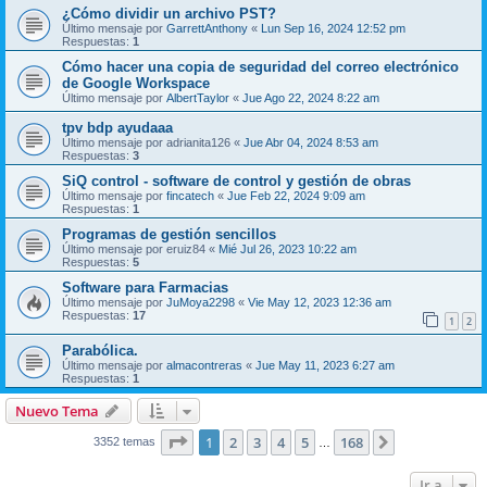
¿Cómo dividir un archivo PST?
Último mensaje por
GarrettAnthony
«
Lun Sep 16, 2024 12:52 pm
Respuestas:
1
Cómo hacer una copia de seguridad del correo electrónico
de Google Workspace
Último mensaje por
AlbertTaylor
«
Jue Ago 22, 2024 8:22 am
tpv bdp ayudaaa
Último mensaje por
adrianita126
«
Jue Abr 04, 2024 8:53 am
Respuestas:
3
SiQ control - software de control y gestión de obras
Último mensaje por
fincatech
«
Jue Feb 22, 2024 9:09 am
Respuestas:
1
Programas de gestión sencillos
Último mensaje por
eruiz84
«
Mié Jul 26, 2023 10:22 am
Respuestas:
5
Software para Farmacias
Último mensaje por
JuMoya2298
«
Vie May 12, 2023 12:36 am
Respuestas:
17
1
2
Parabólica.
Último mensaje por
almacontreras
«
Jue May 11, 2023 6:27 am
Respuestas:
1
Nuevo Tema
Página
1
de
168
1
2
3
4
5
168
Siguiente
3352 temas
…
Ir a