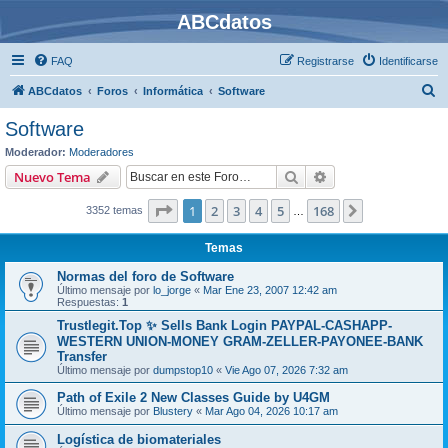
ABCdatos
FAQ
Registrarse
Identificarse
B
ABCdatos
Foros
Informática
Software
u
Software
s
Moderador:
Moderadores
c
Buscar
Búsqueda avanzad
Nuevo Tema
a
Página
1
de
168
1
2
3
4
5
168
Siguiente
3352 temas
r
…
Temas
Normas del foro de Software
Último mensaje por
lo_jorge
«
Mar Ene 23, 2007 12:42 am
Respuestas:
1
Trustlegit.Top ✨ Sells Bank Login PAYPAL-CASHAPP-
WESTERN UNION-MONEY GRAM-ZELLER-PAYONEE-BANK
Transfer
Último mensaje por
dumpstop10
«
Vie Ago 07, 2026 7:32 am
Path of Exile 2 New Classes Guide by U4GM
Último mensaje por
Blustery
«
Mar Ago 04, 2026 10:17 am
Logística de biomateriales