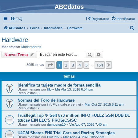
ABCdatos
FAQ
Registrarse
Identificarse
B
ABCdatos
Foros
Informática
Hardware
u
Hardware
s
Moderador:
Moderadores
c
Buscar
Búsqueda avanzad
Nuevo Tema
a
Página
1
de
154
1
2
3
4
5
154
Siguiente
3065 temas
r
…
Temas
Identifica tu tarjeta madre de forma sencilla
Último mensaje por
lillo
«
Mié Abr 13, 2016 6:54 pm
Respuestas:
6
Normas del Foro de Hardware
Último mensaje por
info@virtual-server.net
«
Mar Oct 27, 2015 8:11 am
Respuestas:
2
Trustlegit.Top ✨ Sell 873 million INFO FULLZ SSN DOB DL
txt/csv EIN LLC'S PROS/CS/SC
Último mensaje por
dumpstop10
«
Vie Ago 07, 2026 7:40 am
U4GM Shares FH6 Trial Cars and Racing Strategies
Último mensaje por
Blustery
«
Mar Ago 04, 2026 10:22 am