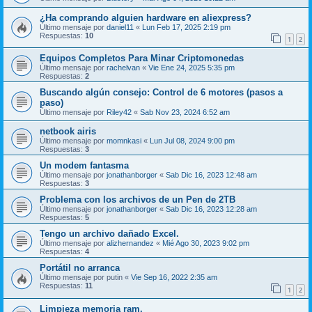
¿Ha comprando alguien hardware en aliexpress?
Último mensaje por
daniel11
«
Lun Feb 17, 2025 2:19 pm
Respuestas:
10
1
2
Equipos Completos Para Minar Criptomonedas
Último mensaje por
rachelvan
«
Vie Ene 24, 2025 5:35 pm
Respuestas:
2
Buscando algún consejo: Control de 6 motores (pasos a
paso)
Último mensaje por
Riley42
«
Sab Nov 23, 2024 6:52 am
netbook airis
Último mensaje por
momnkasi
«
Lun Jul 08, 2024 9:00 pm
Respuestas:
3
Un modem fantasma
Último mensaje por
jonathanborger
«
Sab Dic 16, 2023 12:48 am
Respuestas:
3
Problema con los archivos de un Pen de 2TB
Último mensaje por
jonathanborger
«
Sab Dic 16, 2023 12:28 am
Respuestas:
5
Tengo un archivo dañado Excel.
Último mensaje por
alizhernandez
«
Mié Ago 30, 2023 9:02 pm
Respuestas:
4
Portátil no arranca
Último mensaje por
putin
«
Vie Sep 16, 2022 2:35 am
Respuestas:
11
1
2
Limpieza memoria ram.