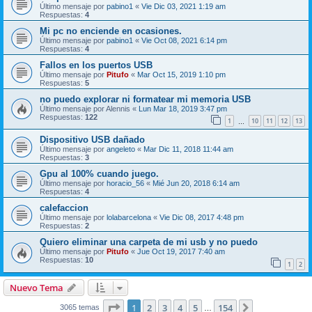
Último mensaje por
pabino1
«
Vie Dic 03, 2021 1:19 am
Respuestas:
4
Mi pc no enciende en ocasiones.
Último mensaje por
pabino1
«
Vie Oct 08, 2021 6:14 pm
Respuestas:
4
Fallos en los puertos USB
Último mensaje por
Pitufo
«
Mar Oct 15, 2019 1:10 pm
Respuestas:
5
no puedo explorar ni formatear mi memoria USB
Último mensaje por
Alennis
«
Lun Mar 18, 2019 3:47 pm
Respuestas:
122
1
10
11
12
13
…
Dispositivo USB dañado
Último mensaje por
angeleto
«
Mar Dic 11, 2018 11:44 am
Respuestas:
3
Gpu al 100% cuando juego.
Último mensaje por
horacio_56
«
Mié Jun 20, 2018 6:14 am
Respuestas:
4
calefaccion
Último mensaje por
lolabarcelona
«
Vie Dic 08, 2017 4:48 pm
Respuestas:
2
Quiero eliminar una carpeta de mi usb y no puedo
Último mensaje por
Pitufo
«
Jue Oct 19, 2017 7:40 am
Respuestas:
10
1
2
Nuevo Tema
Página
1
de
154
1
2
3
4
5
154
Siguiente
3065 temas
…