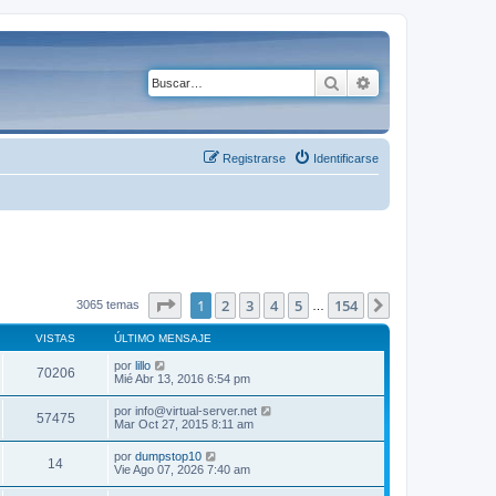
Buscar
Búsqueda avanza
Registrarse
Identificarse
Página
1
de
154
1
2
3
4
5
154
Siguiente
3065 temas
…
VISTAS
ÚLTIMO MENSAJE
por
lillo
70206
Mié Abr 13, 2016 6:54 pm
por
info@virtual-server.net
57475
Mar Oct 27, 2015 8:11 am
por
dumpstop10
14
Vie Ago 07, 2026 7:40 am