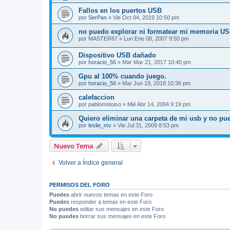
Fallos en los puertos USB
por
SerPan
» Vie Oct 04, 2019 10:50 pm
no puedo explorar ni formatear mi memoria U
por
MASTER87
» Lun Ene 08, 2007 9:50 pm
Dispositivo USB dañado
por
horacio_56
» Mar Mar 21, 2017 10:40 pm
Gpu al 100% cuando juego.
por
horacio_56
» Mar Jun 19, 2018 10:36 pm
calefaccion
por
pablomotoiso
» Mié Abr 14, 2004 9:19 pm
Quiero eliminar una carpeta de mi usb y no pu
por
leslie_mv
» Vie Jul 31, 2009 8:53 pm
Nuevo Tema
Volver a Índice general
PERMISOS DEL FORO
Puedes
abrir nuevos temas en este Foro
Puedes
responder a temas en este Foro
No puedes
editar sus mensajes en este Foro
No puedes
borrar sus mensajes en este Foro