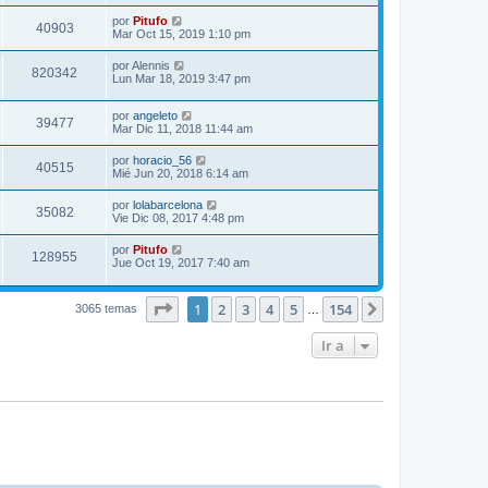
por
Pitufo
40903
Mar Oct 15, 2019 1:10 pm
por
Alennis
820342
Lun Mar 18, 2019 3:47 pm
por
angeleto
39477
Mar Dic 11, 2018 11:44 am
por
horacio_56
40515
Mié Jun 20, 2018 6:14 am
por
lolabarcelona
35082
Vie Dic 08, 2017 4:48 pm
por
Pitufo
128955
Jue Oct 19, 2017 7:40 am
Página
1
de
154
1
2
3
4
5
154
Siguiente
3065 temas
…
Ir a