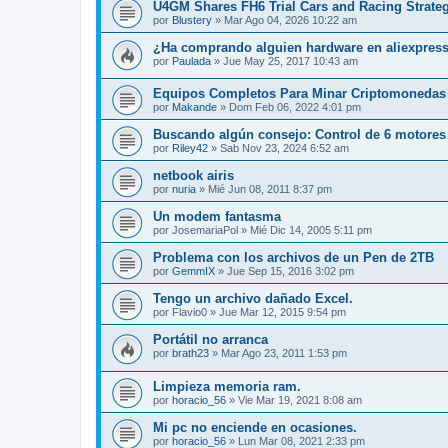
U4GM Shares FH6 Trial Cars and Racing Strate
por
Blustery
» Mar Ago 04, 2026 10:22 am
¿Ha comprando alguien hardware en aliexpres
por
Paulada
» Jue May 25, 2017 10:43 am
Equipos Completos Para Minar Criptomonedas
por
Makande
» Dom Feb 06, 2022 4:01 pm
Buscando algún consejo: Control de 6 motores
por
Riley42
» Sab Nov 23, 2024 6:52 am
netbook airis
por
nuria
» Mié Jun 08, 2011 8:37 pm
Un modem fantasma
por
JosemariaPol
» Mié Dic 14, 2005 5:11 pm
Problema con los archivos de un Pen de 2TB
por
GemmIX
» Jue Sep 15, 2016 3:02 pm
Tengo un archivo dañado Excel.
por
Flavio0
» Jue Mar 12, 2015 9:54 pm
Portátil no arranca
por
brath23
» Mar Ago 23, 2011 1:53 pm
Limpieza memoria ram.
por
horacio_56
» Vie Mar 19, 2021 8:08 am
Mi pc no enciende en ocasiones.
por
horacio_56
» Lun Mar 08, 2021 2:33 pm