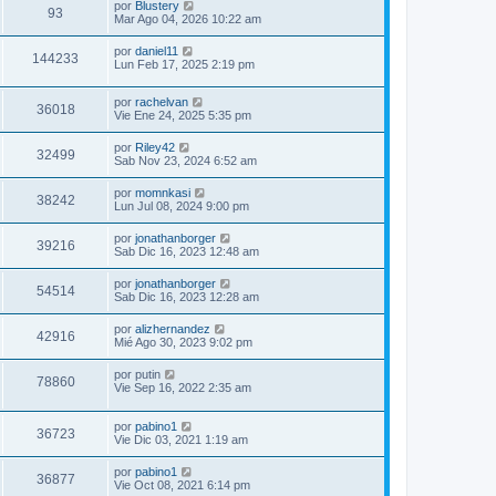
por
Blustery
93
Mar Ago 04, 2026 10:22 am
por
daniel11
144233
Lun Feb 17, 2025 2:19 pm
por
rachelvan
36018
Vie Ene 24, 2025 5:35 pm
por
Riley42
32499
Sab Nov 23, 2024 6:52 am
por
momnkasi
38242
Lun Jul 08, 2024 9:00 pm
por
jonathanborger
39216
Sab Dic 16, 2023 12:48 am
por
jonathanborger
54514
Sab Dic 16, 2023 12:28 am
por
alizhernandez
42916
Mié Ago 30, 2023 9:02 pm
por
putin
78860
Vie Sep 16, 2022 2:35 am
por
pabino1
36723
Vie Dic 03, 2021 1:19 am
por
pabino1
36877
Vie Oct 08, 2021 6:14 pm