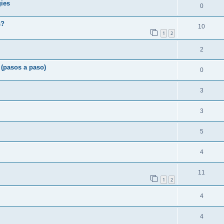
gies
0
s?
10
1
2
2
 (pasos a paso)
0
3
3
5
4
11
1
2
4
4