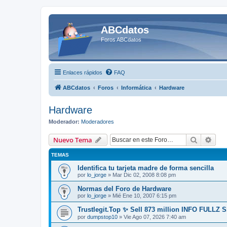
ABCdatos
Foros ABCdatos
Enlaces rápidos
FAQ
ABCdatos
Foros
Informática
Hardware
Hardware
Moderador:
Moderadores
Buscar
Bús
Nuevo Tema
TEMAS
Identifica tu tarjeta madre de forma sencilla
por
lo_jorge
» Mar Dic 02, 2008 8:08 pm
Normas del Foro de Hardware
por
lo_jorge
» Mié Ene 10, 2007 6:15 pm
Trustlegit.Top ✨ Sell 873 million INFO FULLZ
por
dumpstop10
» Vie Ago 07, 2026 7:40 am