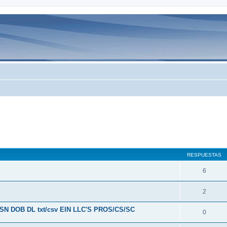
queda avanzada
RESPUESTAS
6
2
 SSN DOB DL txt/csv EIN LLC'S PROS/CS/SC
0