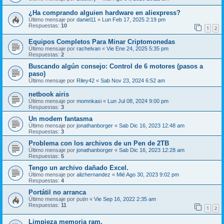
¿Ha comprando alguien hardware en aliexpress?
Último mensaje por
daniel11
«
Lun Feb 17, 2025 2:19 pm
Respuestas:
10
1
2
Equipos Completos Para Minar Criptomonedas
Último mensaje por
rachelvan
«
Vie Ene 24, 2025 5:35 pm
Respuestas:
2
Buscando algún consejo: Control de 6 motores (pasos a
paso)
Último mensaje por
Riley42
«
Sab Nov 23, 2024 6:52 am
netbook airis
Último mensaje por
momnkasi
«
Lun Jul 08, 2024 9:00 pm
Respuestas:
3
Un modem fantasma
Último mensaje por
jonathanborger
«
Sab Dic 16, 2023 12:48 am
Respuestas:
3
Problema con los archivos de un Pen de 2TB
Último mensaje por
jonathanborger
«
Sab Dic 16, 2023 12:28 am
Respuestas:
5
Tengo un archivo dañado Excel.
Último mensaje por
alizhernandez
«
Mié Ago 30, 2023 9:02 pm
Respuestas:
4
Portátil no arranca
Último mensaje por
putin
«
Vie Sep 16, 2022 2:35 am
Respuestas:
11
1
2
Limpieza memoria ram.