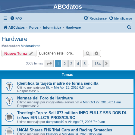
ABCdatos
FAQ
Registrarse
Identificarse
B
ABCdatos
Foros
Informática
Hardware
u
Hardware
s
Moderador:
Moderadores
c
Buscar
Búsqueda avanzad
Nuevo Tema
a
Página
1
de
154
1
2
3
4
5
154
Siguiente
3065 temas
r
…
Temas
Identifica tu tarjeta madre de forma sencilla
Último mensaje por
lillo
«
Mié Abr 13, 2016 6:54 pm
Respuestas:
6
Normas del Foro de Hardware
Último mensaje por
info@virtual-server.net
«
Mar Oct 27, 2015 8:11 am
Respuestas:
2
Trustlegit.Top ✨ Sell 873 million INFO FULLZ SSN DOB DL
txt/csv EIN LLC'S PROS/CS/SC
Último mensaje por
dumpstop10
«
Vie Ago 07, 2026 7:40 am
U4GM Shares FH6 Trial Cars and Racing Strategies
Último mensaje por
Blustery
«
Mar Ago 04, 2026 10:22 am