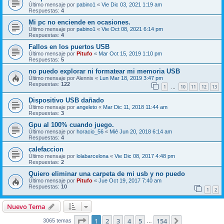
Último mensaje por
pabino1
«
Vie Dic 03, 2021 1:19 am
Respuestas:
4
Mi pc no enciende en ocasiones.
Último mensaje por
pabino1
«
Vie Oct 08, 2021 6:14 pm
Respuestas:
4
Fallos en los puertos USB
Último mensaje por
Pitufo
«
Mar Oct 15, 2019 1:10 pm
Respuestas:
5
no puedo explorar ni formatear mi memoria USB
Último mensaje por
Alennis
«
Lun Mar 18, 2019 3:47 pm
Respuestas:
122
1
10
11
12
13
…
Dispositivo USB dañado
Último mensaje por
angeleto
«
Mar Dic 11, 2018 11:44 am
Respuestas:
3
Gpu al 100% cuando juego.
Último mensaje por
horacio_56
«
Mié Jun 20, 2018 6:14 am
Respuestas:
4
calefaccion
Último mensaje por
lolabarcelona
«
Vie Dic 08, 2017 4:48 pm
Respuestas:
2
Quiero eliminar una carpeta de mi usb y no puedo
Último mensaje por
Pitufo
«
Jue Oct 19, 2017 7:40 am
Respuestas:
10
1
2
Nuevo Tema
Página
1
de
154
1
2
3
4
5
154
Siguiente
3065 temas
…