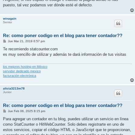
puesto, tal vez podamos ver dónde esté el defecto.
winagain
Senior
Re: como poner codigo en el blog para tener contador??
M
Jue Mar 21, 2019 6:57 pm
e
n
Te recomiendo statcounter.com
s
es muy sencillo de utilizar y además te dará información de tus visitas
a
j
e
los mejores hosting en México
servidor dedicado mexico
facturación electrónica
alicia3213m78
Junior
Re: como poner codigo en el blog para tener contador??
M
Jue Feb 06, 2025 8:15 pm
e
n
Para agregar un contador en tu blog, puedes utilizar un servicio en línea
s
como StatCounter o HitWebCounter. Solo debes registrarte en uno de
a
j
estos servicios, copiar el código HTML o JavaScript que te proporcionan,
e