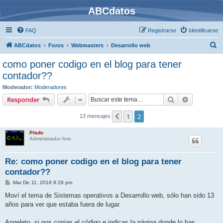
ABCdatos
FAQ
Registrarse
Identificarse
B
ABCdatos
Foros
Webmasters
Desarrollo web
u
como poner codigo en el blog para tener
s
contador??
c
Moderador:
Moderadores
a
Buscar
Búsqueda 
Responder
r
1
2
Anterior
13 mensajes
Pitufo
Administrador foro
Re: como poner codigo en el blog para tener
contador??
M
Mar Dic 11, 2018 8:29 pm
e
n
Moví el tema de Sistemas operativos a Desarrollo web, sólo han sido 13
s
años para ver que estaba fuera de lugar.
a
j
e
Angeleto, si nos copias el código e indicas la página donde lo has