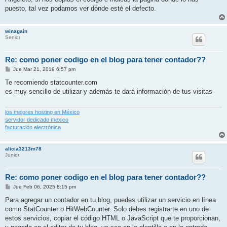
puesto, tal vez podamos ver dónde esté el defecto.
winagain
Senior
Re: como poner codigo en el blog para tener contador??
M
Jue Mar 21, 2019 6:57 pm
e
n
Te recomiendo statcounter.com
s
es muy sencillo de utilizar y además te dará información de tus visitas
a
j
e
los mejores hosting en México
servidor dedicado mexico
facturación electrónica
alicia3213m78
Junior
Re: como poner codigo en el blog para tener contador??
M
Jue Feb 06, 2025 8:15 pm
e
n
Para agregar un contador en tu blog, puedes utilizar un servicio en línea
s
como StatCounter o HitWebCounter. Solo debes registrarte en uno de
a
j
estos servicios, copiar el código HTML o JavaScript que te proporcionan,
e