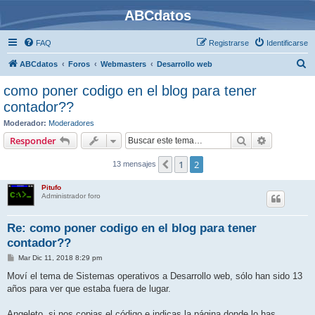
ABCdatos
FAQ
Registrarse
Identificarse
B
ABCdatos
Foros
Webmasters
Desarrollo web
u
como poner codigo en el blog para tener
s
contador??
c
Moderador:
Moderadores
a
Buscar
Búsqueda 
Responder
r
1
2
Anterior
13 mensajes
Pitufo
Administrador foro
Re: como poner codigo en el blog para tener
contador??
M
Mar Dic 11, 2018 8:29 pm
e
n
Moví el tema de Sistemas operativos a Desarrollo web, sólo han sido 13
s
años para ver que estaba fuera de lugar.
a
j
e
Angeleto, si nos copias el código e indicas la página donde lo has