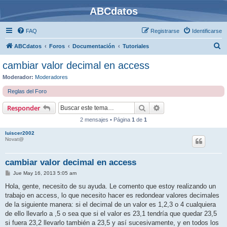
ABCdatos
FAQ
Registrarse
Identificarse
B
ABCdatos
Foros
Documentación
Tutoriales
u
cambiar valor decimal en access
s
Moderador:
Moderadores
c
Reglas del Foro
a
Buscar
Búsqueda avanzada
Responder
r
2 mensajes • Página
1
de
1
luiscer2002
Novat@
cambiar valor decimal en access
M
Jue May 16, 2013 5:05 am
e
n
Hola, gente, necesito de su ayuda. Le comento que estoy realizando un
s
trabajo en access, lo que necesito hacer es redondear valores decimales
a
j
de la siguiente manera: si el decimal de un valor es 1,2,3 o 4 cualquiera
e
de ello llevarlo a ,5 o sea que si el valor es 23,1 tendría que quedar 23,5
si fuera 23,2 llevarlo también a 23,5 y así sucesivamente, y en todos los