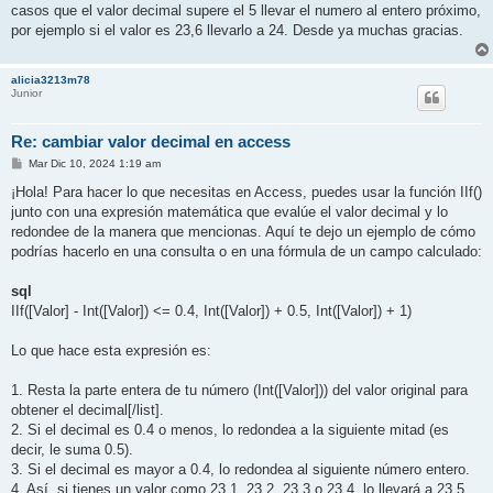
casos que el valor decimal supere el 5 llevar el numero al entero próximo,
por ejemplo si el valor es 23,6 llevarlo a 24. Desde ya muchas gracias.
alicia3213m78
Junior
Re: cambiar valor decimal en access
M
Mar Dic 10, 2024 1:19 am
e
n
¡Hola! Para hacer lo que necesitas en Access, puedes usar la función IIf()
s
junto con una expresión matemática que evalúe el valor decimal y lo
a
j
redondee de la manera que mencionas. Aquí te dejo un ejemplo de cómo
e
podrías hacerlo en una consulta o en una fórmula de un campo calculado:
sql
IIf([Valor] - Int([Valor]) <= 0.4, Int([Valor]) + 0.5, Int([Valor]) + 1)
Lo que hace esta expresión es:
1. Resta la parte entera de tu número (Int([Valor])) del valor original para
obtener el decimal[/list].
2. Si el decimal es 0.4 o menos, lo redondea a la siguiente mitad (es
decir, le suma 0.5).
3. Si el decimal es mayor a 0.4, lo redondea al siguiente número entero.
4. Así, si tienes un valor como 23.1, 23.2, 23.3 o 23.4, lo llevará a 23.5.