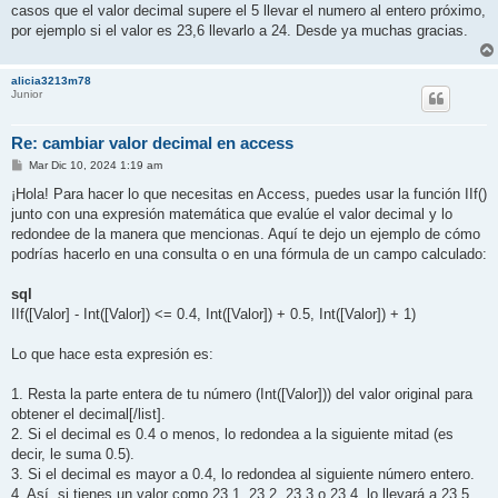
casos que el valor decimal supere el 5 llevar el numero al entero próximo,
por ejemplo si el valor es 23,6 llevarlo a 24. Desde ya muchas gracias.
alicia3213m78
Junior
Re: cambiar valor decimal en access
M
Mar Dic 10, 2024 1:19 am
e
n
¡Hola! Para hacer lo que necesitas en Access, puedes usar la función IIf()
s
junto con una expresión matemática que evalúe el valor decimal y lo
a
j
redondee de la manera que mencionas. Aquí te dejo un ejemplo de cómo
e
podrías hacerlo en una consulta o en una fórmula de un campo calculado:
sql
IIf([Valor] - Int([Valor]) <= 0.4, Int([Valor]) + 0.5, Int([Valor]) + 1)
Lo que hace esta expresión es:
1. Resta la parte entera de tu número (Int([Valor])) del valor original para
obtener el decimal[/list].
2. Si el decimal es 0.4 o menos, lo redondea a la siguiente mitad (es
decir, le suma 0.5).
3. Si el decimal es mayor a 0.4, lo redondea al siguiente número entero.
4. Así, si tienes un valor como 23.1, 23.2, 23.3 o 23.4, lo llevará a 23.5.