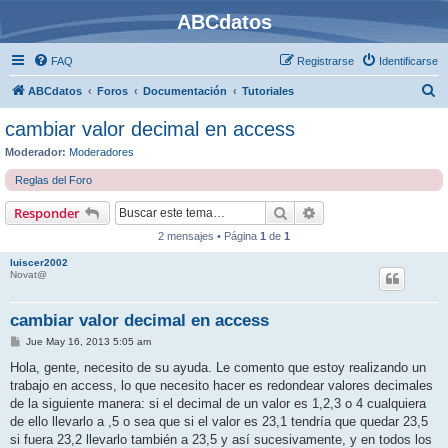
ABCdatos
FAQ
Registrarse
Identificarse
B
ABCdatos
Foros
Documentación
Tutoriales
u
cambiar valor decimal en access
s
Moderador:
Moderadores
c
Reglas del Foro
a
Buscar
Búsqueda avanzada
Responder
r
2 mensajes • Página
1
de
1
luiscer2002
Novat@
cambiar valor decimal en access
M
Jue May 16, 2013 5:05 am
e
n
Hola, gente, necesito de su ayuda. Le comento que estoy realizando un
s
trabajo en access, lo que necesito hacer es redondear valores decimales
a
j
de la siguiente manera: si el decimal de un valor es 1,2,3 o 4 cualquiera
e
de ello llevarlo a ,5 o sea que si el valor es 23,1 tendría que quedar 23,5
si fuera 23,2 llevarlo también a 23,5 y así sucesivamente, y en todos los