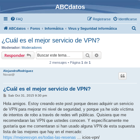
ABCdatos
FAQ
Registrarse
Identificarse
B
ABCdatos
Foros
Informática
Virus y Seguridad informática
u
¿Cuál es el mejor servicio de VPN?
s
Moderador:
Moderadores
c
Buscar
Búsqueda avanzada
Responder
a
2 mensajes • Página
1
de
1
r
AlejandroRodriguez
Novat@
¿Cuál es el mejor servicio de VPN?
M
Sab Oct 31, 2015 9:30 pm
e
n
Hola amigos. Estoy creando este post porque deseo adquirir un servicio
s
de VPN para mejorar mi nivel de seguridad, y porque ya he sido víctima
a
j
de intentos de robo a través de redes wifi públicas. Quisiera que me
e
recomendaran las VPN que ustedes conocen. Y específicamente me
gustaría que me comentaran si han usado alguna VPN de esta supuesta
lista de las mejores que hay en el mercado:
https://mejoresvpn.es/todas-las-resenas
... icios-vpn/