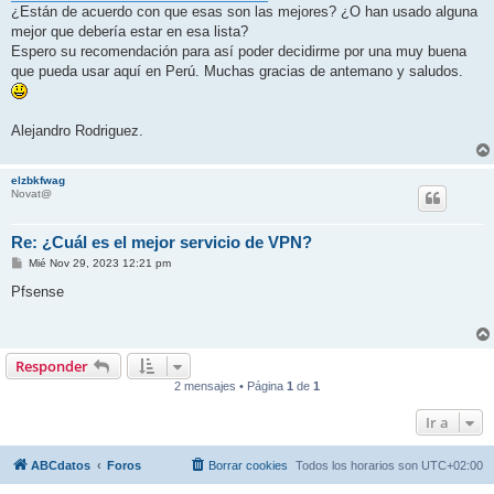
¿Están de acuerdo con que esas son las mejores? ¿O han usado alguna
mejor que debería estar en esa lista?
Espero su recomendación para así poder decidirme por una muy buena
que pueda usar aquí en Perú. Muchas gracias de antemano y saludos.
Alejandro Rodriguez.
elzbkfwag
Novat@
Re: ¿Cuál es el mejor servicio de VPN?
M
Mié Nov 29, 2023 12:21 pm
e
n
Pfsense
s
a
j
e
Responder
2 mensajes • Página
1
de
1
Ir a
ABCdatos
Foros
Borrar cookies
Todos los horarios son
UTC+02:00