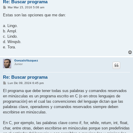
Re: Buscar programa
M
Mar Mar 15, 2016 5:08 am
e
n
Estas son las opciones que me dan:
s
a
j
a. Lingo.
e
b. Ampl.
c. Lindo.
d. Winqsb.
e. Tora.
GonzaloVazquez
Junior
Re: Buscar programa
M
Lun Dic 09, 2024 6:45 pm
e
n
El programa que debe tener todas sus palabras y comandos reservados
s
en minúsculas es un programa escrito en C (o en otros lenguajes de
a
j
programación) en el cual las convenciones del lenguaje dictan que las
e
palabras clave, operadores y comandos reservados siempre deben
escribirse en minúsculas.
En C, por ejemplo, las palabras clave como if, for, while, return, int, float,
char, entre otras, deben escribirse en minúsculas porque son predefinidas