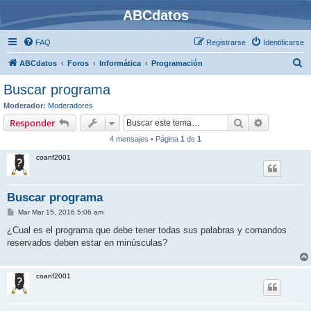
ABCdatos
FAQ
Registrarse
Identificarse
B
ABCdatos
Foros
Informática
Programación
u
Buscar programa
s
Moderador:
Moderadores
c
Buscar
Búsqueda 
Responder
a
4 mensajes • Página
1
de
1
r
coanf2001
Buscar programa
M
Mar Mar 15, 2016 5:06 am
e
n
¿Cual es el programa que debe tener todas sus palabras y comandos
s
reservados deben estar en minúsculas?
a
j
e
coanf2001