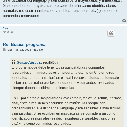
en el estándar del lenguaje y son sensibles a mayúsculas y minúsculas.
Si se escriben en mayúsculas, se considerarán como identificadores
normales (es decir, nombres de variables, funciones, etc.) y no como
comandos reservados.
Jay
Novat@
Re: Buscar programa
M
Sab Feb 22, 2025 7:11 am
e
n
s
GonzaloVazquez
escribió:
↑
a
j
El programa que debe tener todas sus palabras y comandos
e
reservados en minúsculas es un programa escrito en C (o en otros
lenguajes de programación) en el cual las convenciones del lenguaje
dictan que las palabras clave, operadores y comandos reservados
siempre deben escribirse en minúsculas.
En C, por ejemplo, las palabras clave como if, for, while, return, int, float,
char, entre otras, deben escribirse en minúsculas porque son
predefinidas en el estándar del lenguaje y son sensibles a mayúsculas
y minúsculas. Si se escriben en mayúsculas, se considerarán como
identificadores normales (es decir, nombres de variables, funciones,
etc.) y no como comandos reservados.